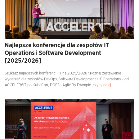
Najlepsze konferencje dla zespołów IT
Operations i Software Development
[2025/2026]
Szukasz najlepszych konferencji IT na 2025/2026? Poznaj zestawienie
wydarzeń dla zespołów DevOps, Software Development i IT Operations – od
ACCELER8IT po KubeCon, DOES i Agile By Example.
czytaj dalej