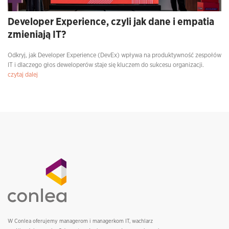
Developer Experience, czyli jak dane i empatia
zmieniają IT?
Odkryj, jak Developer Experience (DevEx) wpływa na produktywność zespołów
IT i dlaczego głos deweloperów staje się kluczem do sukcesu organizacji.
czytaj dalej
W Conlea oferujemy managerom i managerkom IT, wachlarz