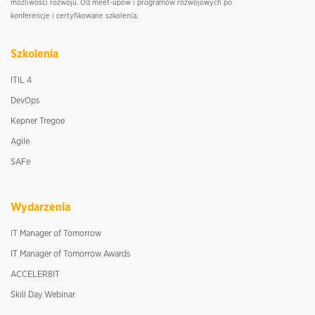
możliwości rozwoju. Od meet-upów i programów rozwojowych po
konferencje i certyfikowane szkolenia.
Szkolenia
ITIL 4
DevOps
Kepner Tregoe
Agile
SAFe
Wydarzenia
IT Manager of Tomorrow
IT Manager of Tomorrow Awards
ACCELER8IT
Skill Day Webinar