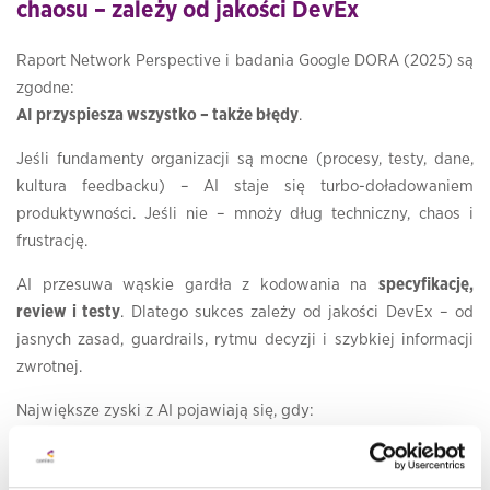
chaosu – zależy od jakości DevEx
Raport Network Perspective i badania Google DORA (2025) są
zgodne:
AI przyspiesza wszystko – także błędy
.
Jeśli fundamenty organizacji są mocne (procesy, testy, dane,
kultura feedbacku) – AI staje się turbo-doładowaniem
produktywności. Jeśli nie – mnoży dług techniczny, chaos i
frustrację.
AI przesuwa wąskie gardła z kodowania na
specyfikację,
review i testy
. Dlatego sukces zależy od jakości DevEx – od
jasnych zasad, guardrails, rytmu decyzji i szybkiej informacji
zwrotnej.
Największe zyski z AI pojawiają się, gdy:
– Zespoły mają stabilne procesy i dane,
– Automatyzacja dotyczy testów, dokumentacji i