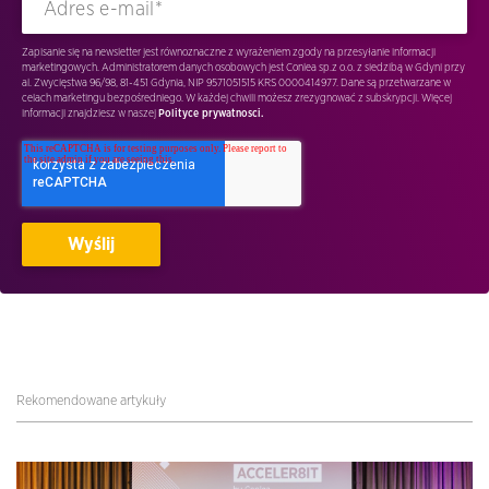
Zapisanie się na newsletter jest równoznaczne z wyrażeniem zgody na przesyłanie informacji
marketingowych. Administratorem danych osobowych jest Conlea sp.z o.o. z siedzibą w Gdyni przy
al. Zwycięstwa 96/98, 81-451 Gdynia, NIP 9571051515 KRS 0000414977. Dane są przetwarzane w
celach marketingu bezpośredniego. W każdej chwili możesz zrezygnować z subskrypcji. Więcej
informacji znajdziesz w naszej
Polityce prywatnosci.
Rekomendowane artykuły