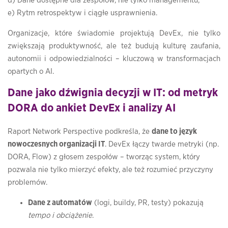
d) Dane dostępne dla zespołów, nie tylko managementu,
e) Rytm retrospektyw i ciągłe usprawnienia.
Organizacje, które świadomie projektują DevEx, nie tylko
zwiększają produktywność, ale też budują kulturę zaufania,
autonomii i odpowiedzialności – kluczową w transformacjach
opartych o AI.
Dane jako dźwignia decyzji w IT: od metryk
DORA do ankiet DevEx i analizy AI
Raport Network Perspective podkreśla, że
dane to język
nowoczesnych organizacji IT
. DevEx łączy twarde metryki (np.
DORA, Flow) z głosem zespołów – tworząc system, który
pozwala nie tylko mierzyć efekty, ale też rozumieć przyczyny
problemów.
Dane z automatów
(logi, buildy, PR, testy) pokazują
tempo i obciążenie
.