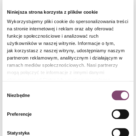
powtarzalnych zadań,
Niniejsza strona korzysta z plików cookie
– AI wspiera ludzi w pracy głębokiej, a nie ją zastępuje,
– Liderzy mierzą
tempo i stabilność
, a nie tylko ilość kodu.
Wykorzystujemy pliki cookie do spersonalizowania treści
na stronie internetowej i reklam oraz aby oferować
Jak mówi jeden z CTO cytowanych w raporcie:
funkcje społecznościowe i analizować ruch
użytkowników w naszej witrynie. Informacje o tym,
jak korzystasz z naszej witryny, udostępniamy naszym
partnerom reklamowym, analitycznym i działającym w
ramach mediów społecznościowych. Nasi partnerzy
„Maszyna pisze kod błyskawicznie, ale tylko jeśli
mogą połączyć te informacje z innymi danymi
jest pod właściwym nadzorem. Bez nadzoru skutki
otrzymanymi od Ciebie lub uzyskanymi podczas
mogą być katastrofalne.”
korzystania z ich usług. Więcej informacji znajdziesz w
Wybór
polityce cookies
.
Niezbędne
zgody
Preferencje
Jak stać się organizacją AI-ready:
praktyczny model rozwoju
Statystyka