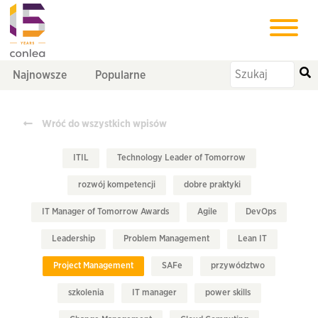
Najnowsze
Popularne
Wróć do wszystkich wpisów
ITIL
Technology Leader of Tomorrow
rozwój kompetencji
dobre praktyki
IT Manager of Tomorrow Awards
Agile
DevOps
Leadership
Problem Management
Lean IT
Project Management
SAFe
przywództwo
szkolenia
IT manager
power skills