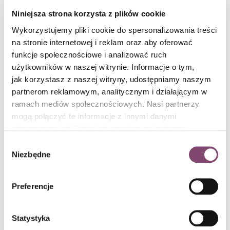
Niniejsza strona korzysta z plików cookie
Wykorzystujemy pliki cookie do spersonalizowania treści
na stronie internetowej i reklam oraz aby oferować
funkcje społecznościowe i analizować ruch
użytkowników w naszej witrynie. Informacje o tym,
How Customer focused is your organization?
jak korzystasz z naszej witryny, udostępniamy naszym
partnerom reklamowym, analitycznym i działającym w
How Customer focused is your organization?
czytaj dalej
ramach mediów społecznościowych. Nasi partnerzy
Paul Wilkinson / 10 min czytania
mogą połączyć te informacje z innymi danymi
otrzymanymi od Ciebie lub uzyskanymi podczas
korzystania z ich usług. Więcej informacji znajdziesz w
Wybór
polityce cookies
.
Niezbędne
zgody
Preferencje
Statystyka