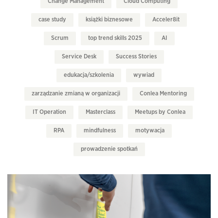
Change Management
Cloud Computing
case study
książki biznesowe
Acceler8it
Scrum
top trend skills 2025
AI
Service Desk
Success Stories
edukacja/szkolenia
wywiad
zarządzanie zmianą w organizacji
Conlea Mentoring
IT Operation
Masterclass
Meetups by Conlea
RPA
mindfulness
motywacja
prowadzenie spotkań