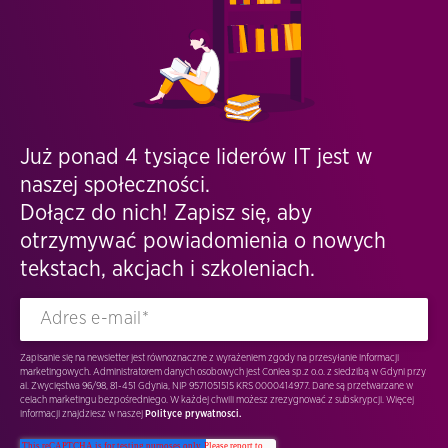
Już ponad 4 tysiące liderów IT jest w
naszej społeczności.
Dołącz do nich! Zapisz się, aby
otrzymywać powiadomienia o nowych
tekstach, akcjach i szkoleniach.
Zapisanie się na newsletter jest równoznaczne z wyrażeniem zgody na przesyłanie informacji
marketingowych. Administratorem danych osobowych jest Conlea sp.z o.o. z siedzibą w Gdyni przy
al. Zwycięstwa 96/98, 81-451 Gdynia, NIP 9571051515 KRS 0000414977. Dane są przetwarzane w
celach marketingu bezpośredniego. W każdej chwili możesz zrezygnować z subskrypcji. Więcej
informacji znajdziesz w naszej
Polityce prywatnosci.