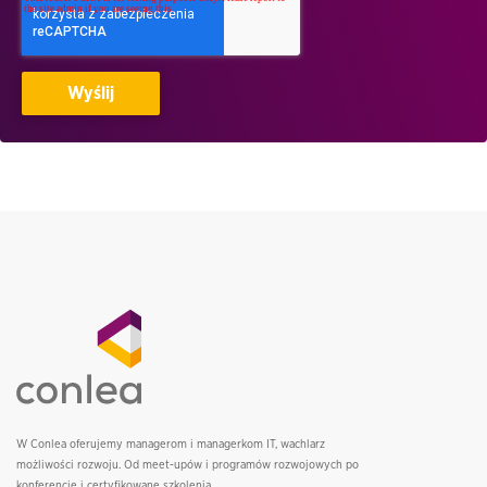
W Conlea oferujemy managerom i managerkom IT, wachlarz
możliwości rozwoju. Od meet-upów i programów rozwojowych po
konferencje i certyfikowane szkolenia.