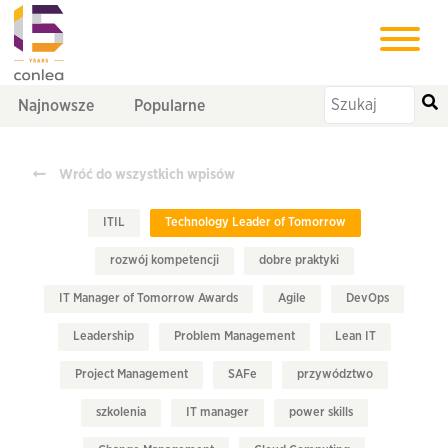
Najnowsze
Popularne
Wróć do wszystkich wpisów
ITIL
Technology Leader of Tomorrow
rozwój kompetencji
dobre praktyki
IT Manager of Tomorrow Awards
Agile
DevOps
Leadership
Problem Management
Lean IT
Project Management
SAFe
przywództwo
szkolenia
IT manager
power skills