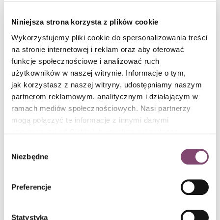
Niniejsza strona korzysta z plików cookie
Wykorzystujemy pliki cookie do spersonalizowania treści
na stronie internetowej i reklam oraz aby oferować
funkcje społecznościowe i analizować ruch
użytkowników w naszej witrynie. Informacje o tym,
Ewa Woydyłło-Osiatyńska o zdrowiu
jak korzystasz z naszej witryny, udostępniamy naszym
psychicznym Liderów IT
partnerom reklamowym, analitycznym i działającym w
Ekskluzywny wywiad z Ewą Woydyłło-Osiatyńską dla IT Manager of
ramach mediów społecznościowych. Nasi partnerzy
Tomorrow. Sprawdź, jak emocje i samoświadomość wpływają na
mogą połączyć te informacje z innymi danymi
zdrowie psychiczne managerów IT.
czytaj dalej
otrzymanymi od Ciebie lub uzyskanymi podczas
Conlea / 6 min czytania
korzystania z ich usług. Więcej informacji znajdziesz w
Wybór
polityce cookies
.
Niezbędne
zgody
Preferencje
Statystyka