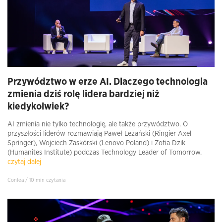
Przywództwo w erze AI. Dlaczego technologia
zmienia dziś rolę lidera bardziej niż
kiedykolwiek?
AI zmienia nie tylko technologię, ale także przywództwo. O
przyszłości liderów rozmawiają Paweł Leżański (Ringier Axel
Springer), Wojciech Zaskórski (Lenovo Poland) i Zofia Dzik
(Humanites Institute) podczas Technology Leader of Tomorrow.
czytaj dalej
Conlea / 10 min czytania