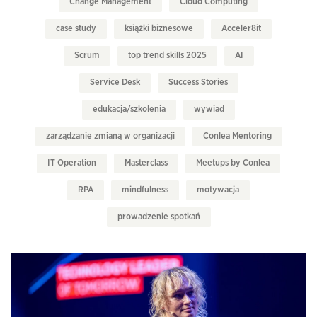
Change Management
Cloud Computing
case study
książki biznesowe
Acceler8it
Scrum
top trend skills 2025
AI
Service Desk
Success Stories
edukacja/szkolenia
wywiad
zarządzanie zmianą w organizacji
Conlea Mentoring
IT Operation
Masterclass
Meetups by Conlea
RPA
mindfulness
motywacja
prowadzenie spotkań