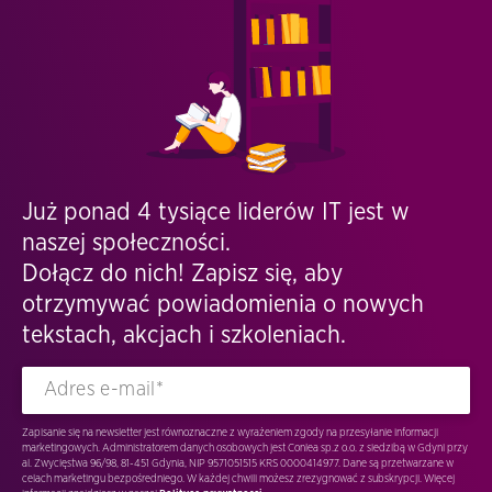
Już ponad 4 tysiące liderów IT jest w
naszej społeczności.
Dołącz do nich! Zapisz się, aby
otrzymywać powiadomienia o nowych
tekstach, akcjach i szkoleniach.
Zapisanie się na newsletter jest równoznaczne z wyrażeniem zgody na przesyłanie informacji
marketingowych. Administratorem danych osobowych jest Conlea sp.z o.o. z siedzibą w Gdyni przy
al. Zwycięstwa 96/98, 81-451 Gdynia, NIP 9571051515 KRS 0000414977. Dane są przetwarzane w
celach marketingu bezpośredniego. W każdej chwili możesz zrezygnować z subskrypcji. Więcej