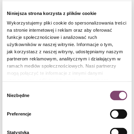
Niniejsza strona korzysta z plików cookie
Wykorzystujemy pliki cookie do spersonalizowania treści
na stronie internetowej i reklam oraz aby oferować
funkcje społecznościowe i analizować ruch
użytkowników w naszej witrynie. Informacje o tym,
Ewa Woydyłło-Osiatyńska o zdrowiu
jak korzystasz z naszej witryny, udostępniamy naszym
psychicznym Liderów IT
partnerom reklamowym, analitycznym i działającym w
Ekskluzywny wywiad z Ewą Woydyłło-Osiatyńską dla IT Manager of
ramach mediów społecznościowych. Nasi partnerzy
Tomorrow. Sprawdź, jak emocje i samoświadomość wpływają na
mogą połączyć te informacje z innymi danymi
zdrowie psychiczne managerów IT.
czytaj dalej
otrzymanymi od Ciebie lub uzyskanymi podczas
Conlea / 6 min czytania
korzystania z ich usług. Więcej informacji znajdziesz w
Wybór
polityce cookies
.
Niezbędne
zgody
Preferencje
Statystyka