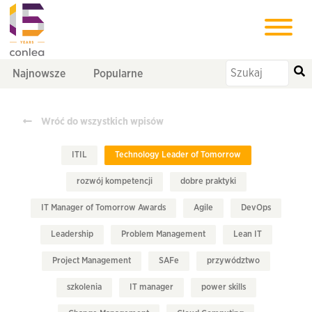
Najnowsze
Popularne
Wróć do wszystkich wpisów
ITIL
Technology Leader of Tomorrow
rozwój kompetencji
dobre praktyki
IT Manager of Tomorrow Awards
Agile
DevOps
Leadership
Problem Management
Lean IT
Project Management
SAFe
przywództwo
szkolenia
IT manager
power skills