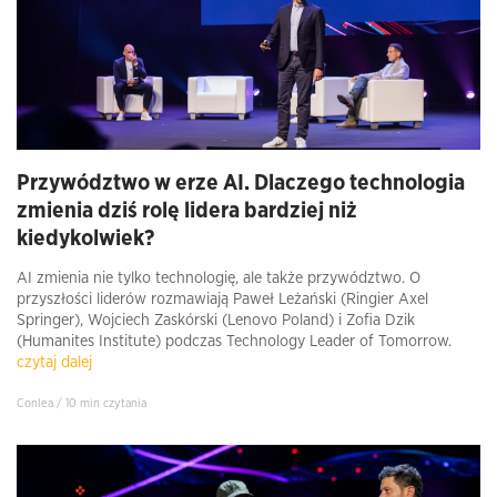
Przywództwo w erze AI. Dlaczego technologia
zmienia dziś rolę lidera bardziej niż
kiedykolwiek?
AI zmienia nie tylko technologię, ale także przywództwo. O
przyszłości liderów rozmawiają Paweł Leżański (Ringier Axel
Springer), Wojciech Zaskórski (Lenovo Poland) i Zofia Dzik
(Humanites Institute) podczas Technology Leader of Tomorrow.
czytaj dalej
Conlea / 10 min czytania