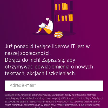
Już ponad 4 tysiące liderów IT jest w
naszej społeczności.
Dołącz do nich! Zapisz się, aby
otrzymywać powiadomienia o nowych
tekstach, akcjach i szkoleniach.
Zapisanie się na newsletter jest równoznaczne z wyrażeniem zgody na przesyłanie informacji
marketingowych. Administratorem danych osobowych jest Conlea sp.z o.o. z siedzibą w Gdyni przy
al. Zwycięstwa 96/98, 81-451 Gdynia, NIP 9571051515 KRS 0000414977. Dane są przetwarzane w
celach marketingu bezpośredniego. W każdej chwili możesz zrezygnować z subskrypcji. Więcej