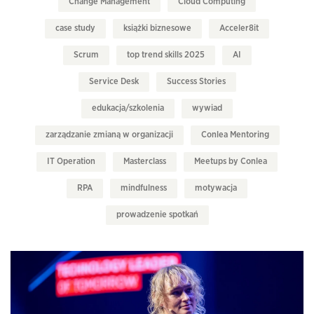
Change Management
Cloud Computing
case study
książki biznesowe
Acceler8it
Scrum
top trend skills 2025
AI
Service Desk
Success Stories
edukacja/szkolenia
wywiad
zarządzanie zmianą w organizacji
Conlea Mentoring
IT Operation
Masterclass
Meetups by Conlea
RPA
mindfulness
motywacja
prowadzenie spotkań