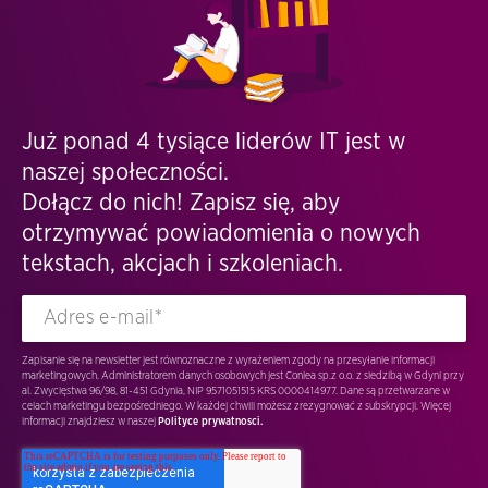
Już ponad 4 tysiące liderów IT jest w
naszej społeczności.
Dołącz do nich! Zapisz się, aby
otrzymywać powiadomienia o nowych
tekstach, akcjach i szkoleniach.
Zapisanie się na newsletter jest równoznaczne z wyrażeniem zgody na przesyłanie informacji
marketingowych. Administratorem danych osobowych jest Conlea sp.z o.o. z siedzibą w Gdyni przy
al. Zwycięstwa 96/98, 81-451 Gdynia, NIP 9571051515 KRS 0000414977. Dane są przetwarzane w
celach marketingu bezpośredniego. W każdej chwili możesz zrezygnować z subskrypcji. Więcej
informacji znajdziesz w naszej
Polityce prywatnosci.