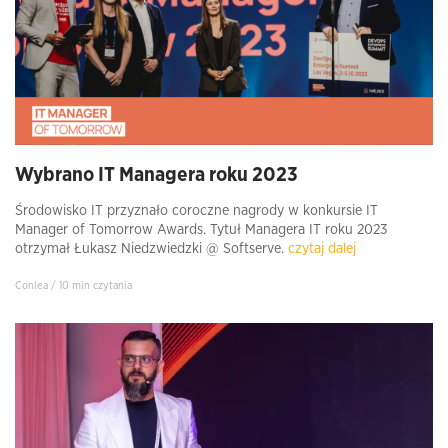
Wybrano IT Managera roku 2023
Środowisko IT przyznało coroczne nagrody w konkursie IT
Manager of Tomorrow Awards. Tytuł Managera IT roku 2023
otrzymał Łukasz Niedzwiedzki @ Softserve.
czytaj dalej
Conlea / 10 min czytania