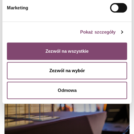
Marketing
11 wskazówek, jak w pełni wykorzystać
wirtualną konferencję
Wirtualne i hybrydowe konferencje na stałe wpisały się w krajobraz
Pokaż szczegóły
wydarzeń biznesowych. To dotyczy też konferencji IT Manager of
Tomorrow.
czytaj dalej
Zezwól na wszystkie
Conlea / 7 min czytania
Zezwól na wybór
Odmowa