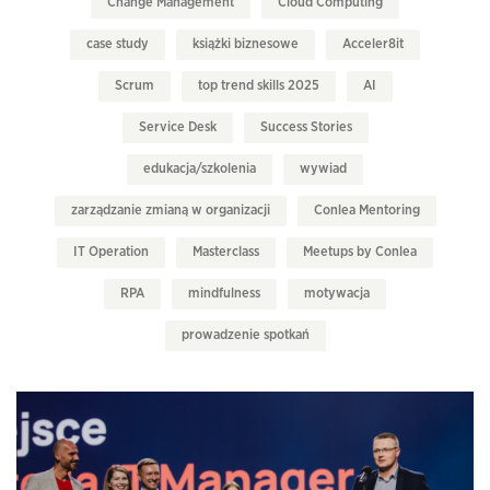
Change Management
Cloud Computing
case study
książki biznesowe
Acceler8it
Scrum
top trend skills 2025
AI
Service Desk
Success Stories
edukacja/szkolenia
wywiad
zarządzanie zmianą w organizacji
Conlea Mentoring
IT Operation
Masterclass
Meetups by Conlea
RPA
mindfulness
motywacja
prowadzenie spotkań