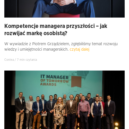
Kompetencje managera przyszłości – jak
rozwijać markę osobistą?
W wywiadzie z Piotrem Grządzielem, zgłębiliśmy temat rozwoju
wiedzy i umiejętności managerskich.
czytaj dalej
Conlea / 7 min czytania