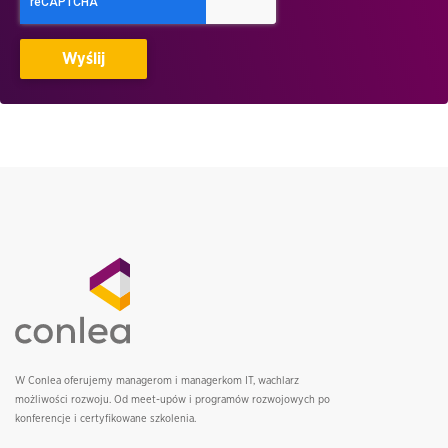
W Conlea oferujemy managerom i managerkom IT, wachlarz
możliwości rozwoju. Od meet-upów i programów rozwojowych po
konferencje i certyfikowane szkolenia.