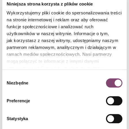
Niniejsza strona korzysta z plików cookie
Wykorzystujemy pliki cookie do spersonalizowania treści
14 sposobów na skuteczny networking podczas
na stronie internetowej i reklam oraz aby oferować
wirtualnych konferencji
funkcje społecznościowe i analizować ruch
Najważniejszym jest networking - nawiązywanie relacji z innymi
użytkowników w naszej witrynie. Informacje o tym,
uczestnikami i wymiana doświadczeń, które mogą pomóc w
jak korzystasz z naszej witryny, udostępniamy naszym
rozwoju kariery czy biznesu.
czytaj dalej
partnerom reklamowym, analitycznym i działającym w
ramach mediów społecznościowych. Nasi partnerzy
Conlea / 8 min czytania
mogą połączyć te informacje z innymi danymi
otrzymanymi od Ciebie lub uzyskanymi podczas
korzystania z ich usług. Więcej informacji znajdziesz w
Wybór
polityce cookies
.
Niezbędne
zgody
Preferencje
Statystyka