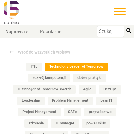
Najnowsze
Popularne
Wróć do wszystkich wpisów
ITIL
Technology Leader of Tomorrow
rozwój kompetencji
dobre praktyki
IT Manager of Tomorrow Awards
Agile
DevOps
Leadership
Problem Management
Lean IT
Project Management
SAFe
przywództwo
szkolenia
IT manager
power skills