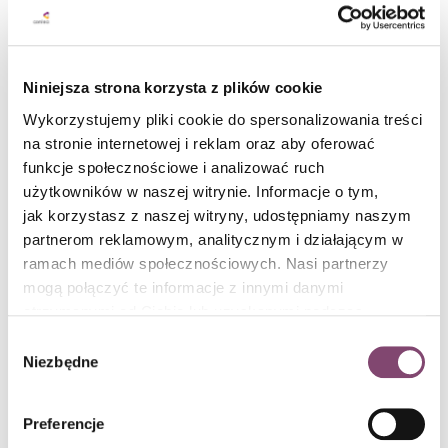
Niniejsza strona korzysta z plików cookie
Wykorzystujemy pliki cookie do spersonalizowania treści
na stronie internetowej i reklam oraz aby oferować
Wdrożenie AI w organizacji – jak zrobił to Nest
funkcje społecznościowe i analizować ruch
Bank?
użytkowników w naszej witrynie. Informacje o tym,
jak korzystasz z naszej witryny, udostępniamy naszym
Jak wyglądało wdrożenie sztucznej inteligencji w organizacji? Jakie
partnerom reklamowym, analitycznym i działającym w
wyzwania i sukcesy towarzyszyły temu procesowi? Prześledźmy
ramach mediów społecznościowych. Nasi partnerzy
historię implementacji AI w Nest Bank
czytaj dalej
mogą połączyć te informacje z innymi danymi
Conlea / 4 min czytania
otrzymanymi od Ciebie lub uzyskanymi podczas
korzystania z ich usług. Więcej informacji znajdziesz w
Wybór
1
polityce cookies
.
Niezbędne
zgody
Preferencje