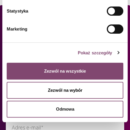
Statystyka
Marketing
Pokaż szczegóły
Zezwól na wszystkie
Już ponad 4 tysiące liderów IT jest w
naszej społeczności.
Zezwól na wybór
Dołącz do nich! Zapisz się, aby
otrzymywać powiadomienia o nowych
Odmowa
tekstach, akcjach i szkoleniach.