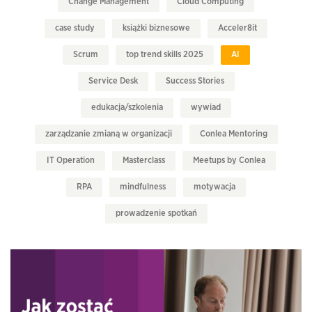
Change Management
Cloud Computing
case study
książki biznesowe
Acceler8it
Scrum
top trend skills 2025
AI
Service Desk
Success Stories
edukacja/szkolenia
wywiad
zarządzanie zmianą w organizacji
Conlea Mentoring
IT Operation
Masterclass
Meetups by Conlea
RPA
mindfulness
motywacja
prowadzenie spotkań