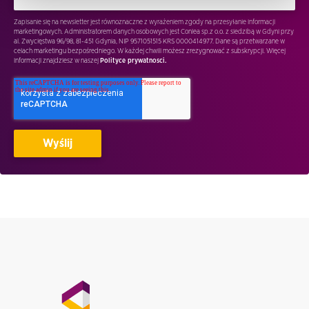
Zapisanie się na newsletter jest równoznaczne z wyrażeniem zgody na przesyłanie informacji
marketingowych. Administratorem danych osobowych jest Conlea sp.z o.o. z siedzibą w Gdyni przy
al. Zwycięstwa 96/98, 81-451 Gdynia, NIP 9571051515 KRS 0000414977. Dane są przetwarzane w
celach marketingu bezpośredniego. W każdej chwili możesz zrezygnować z subskrypcji. Więcej
informacji znajdziesz w naszej
Polityce prywatnosci.