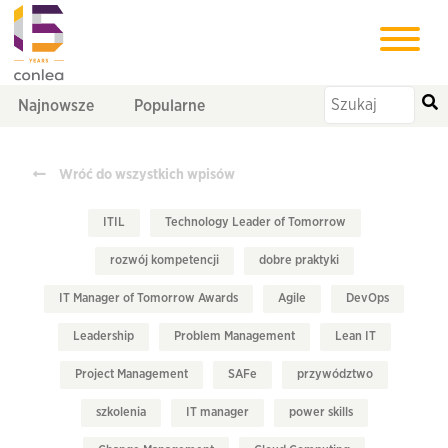
Najnowsze
Popularne
Wróć do wszystkich wpisów
ITIL
Technology Leader of Tomorrow
rozwój kompetencji
dobre praktyki
IT Manager of Tomorrow Awards
Agile
DevOps
Leadership
Problem Management
Lean IT
Project Management
SAFe
przywództwo
szkolenia
IT manager
power skills