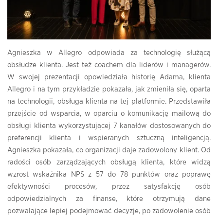
Agnieszka w Allegro odpowiada za technologię służącą
obsłudze klienta. Jest też coachem dla liderów i managerów.
W swojej prezentacji opowiedziała historię Adama, klienta
Allegro i na tym przykładzie pokazała, jak zmieniła się, oparta
na technologii, obsługa klienta na tej platformie. Przedstawiła
przejście od wsparcia, w oparciu o komunikację mailową do
obsługi klienta wykorzystującej 7 kanałów dostosowanych do
preferencji klienta i wspieranych sztuczną inteligencją.
Agnieszka pokazała, co organizacji daje zadowolony klient. Od
radości osób zarządzających obsługą klienta, które widzą
wzrost wskaźnika NPS z 57 do 78 punktów oraz poprawę
efektywności procesów, przez satysfakcję osób
odpowiedzialnych za finanse, które otrzymują dane
pozwalające lepiej podejmować decyzje, po zadowolenie osób