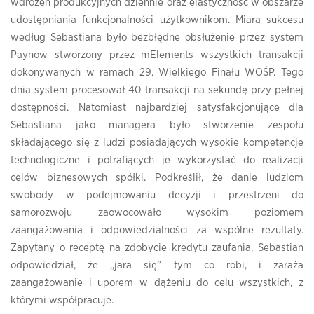
wdrożeń produkcyjnych dziennie oraz elastyczność w obszarze
udostępniania funkcjonalności użytkownikom. Miarą sukcesu
według Sebastiana było bezbłędne obsłużenie przez system
Paynow stworzony przez mElements wszystkich transakcji
dokonywanych w ramach 29. Wielkiego Finału WOŚP. Tego
dnia system procesował 40 transakcji na sekundę przy pełnej
dostępności. Natomiast najbardziej satysfakcjonujące dla
Sebastiana jako managera było stworzenie zespołu
składającego się z ludzi posiadających wysokie kompetencje
technologiczne i potrafiących je wykorzystać do realizacji
celów biznesowych spółki. Podkreślił, że danie ludziom
swobody w podejmowaniu decyzji i przestrzeni do
samorozwoju zaowocowało wysokim poziomem
zaangażowania i odpowiedzialności za wspólne rezultaty.
Zapytany o receptę na zdobycie kredytu zaufania, Sebastian
odpowiedział, że „jara się” tym co robi, i zaraża
zaangażowanie i uporem w dążeniu do celu wszystkich, z
którymi współpracuje.