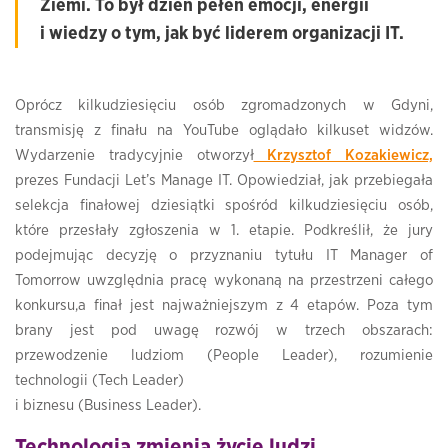
Ziemi. To był dzień pełen emocji, energii
i wiedzy o tym, jak być liderem organizacji IT.
Oprócz kilkudziesięciu osób zgromadzonych w Gdyni,
transmisję z finału na YouTube oglądało kilkuset widzów.
Wydarzenie tradycyjnie otworzył
Krzysztof Kozakiewicz,
prezes Fundacji Let’s Manage IT. Opowiedział, jak przebiegała
selekcja finałowej dziesiątki spośród kilkudziesięciu osób,
które przesłały zgłoszenia w 1. etapie. Podkreślił, że jury
podejmując decyzję o przyznaniu tytułu IT Manager of
Tomorrow uwzględnia pracę wykonaną na przestrzeni całego
konkursu,a finał jest najważniejszym z 4 etapów. Poza tym
brany jest pod uwagę rozwój w trzech obszarach:
przewodzenie ludziom (People Leader), rozumienie
technologii (Tech Leader)
i biznesu (Business Leader).
Technologia zmienia życie ludzi