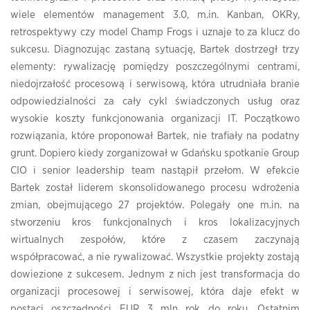
wiele elementów management 3.0, m.in. Kanban, OKRy,
retrospektywy czy model Champ Frogs i uznaje to za klucz do
sukcesu. Diagnozując zastaną sytuację, Bartek dostrzegł trzy
elementy: rywalizację pomiędzy poszczególnymi centrami,
niedojrzałość procesową i serwisową, która utrudniała branie
odpowiedzialności za cały cykl świadczonych usług oraz
wysokie koszty funkcjonowania organizacji IT. Początkowo
rozwiązania, które proponował Bartek, nie trafiały na podatny
grunt. Dopiero kiedy zorganizował w Gdańsku spotkanie Group
CIO i senior leadership team nastąpił przełom. W efekcie
Bartek został liderem skonsolidowanego procesu wdrożenia
zmian, obejmującego 27 projektów. Polegały one m.in. na
stworzeniu kros funkcjonalnych i kros lokalizacyjnych
wirtualnych zespołów, które z czasem zaczynają
współpracować, a nie rywalizować. Wszystkie projekty zostają
dowiezione z sukcesem. Jednym z nich jest transformacja do
organizacji procesowej i serwisowej, która daje efekt w
postaci oszczędności EUR 3 mln rok do roku. Ostatnim