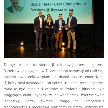
To była historia transformacji kulturowej i technologicznej.
Bartek swoją przygodę w Thyssenkrupp rozpoczął od realizacji
zadania stworzenia w gdańskim shared service center działu
IT, który miał dostarczać i zarządzać usługami technologiczne.
Miało to być jedno z 4 centrów na świecie i kluczem było
osiągnięcie efektu synergii w ich współpracy. Tworząc swoją
jednostkę, Bartek zwracał uwagę na kompetencje
technologiczne i procesowe oraz formułę pracy. Wykorzystał