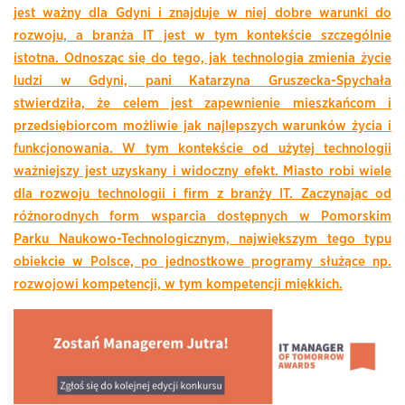
jest ważny dla Gdyni i znajduje w niej dobre warunki do
rozwoju, a branża IT jest w tym kontekście szczególnie
istotna. Odnosząc się do tego, jak technologia zmienia życie
ludzi w Gdyni, pani Katarzyna Gruszecka-Spychała
stwierdziła, że celem jest zapewnienie mieszkańcom i
przedsiębiorcom możliwie jak najlepszych warunków życia i
funkcjonowania. W tym kontekście od użytej technologii
ważniejszy jest uzyskany i widoczny efekt. Miasto robi wiele
dla rozwoju technologii i firm z branży IT. Zaczynając od
różnorodnych form wsparcia dostępnych w Pomorskim
Parku Naukowo-Technologicznym, największym tego typu
obiekcie w Polsce, po jednostkowe programy służące np.
rozwojowi kompetencji, w tym kompetencji miękkich.