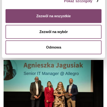
2009. A najważniejszy według niego w całej tej
Pokaż szczegóły
przeprowadzce był zespół, który również mu zaufał i bez
którego zaangażowania i otwartości na nie zawsze łatwą
Zezwól na wszystkie
zmianę ten projekt by się nie udał. Odpowiadając na pytanie
Michała Kozłowskiego, Paweł stwierdził, że gdyby mógł coś
zrobić inaczej, prowadząc ten projekt, to od samego początku
Zezwól na wybór
rozmawiałby z przedstawicielami biznesu o budżecie, po to,
żeby trudne rozmowy na ten temat były łatwiejsze.
Odmowa
People Leader: Agnieszka Jagusiak