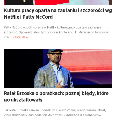
Kultura pracy oparta na zaufaniu i szczerości wg
Netflix i Patty McCord
Patty McCord współtworzyła w Netflix kulturę pracy opartą o zaufanie i
szczerość. Opowiedziała o tym podczas konferencji IT Manager of Tomorrow
2020.
czytaj dalej
Rafał Brzoska o porażkach: poznaj błędy, które
go ukształtowały
Jak Rafał Brzoska zamienił porażki w sukces? Poznaj błędy prezesa InPost,
które zbudowały jego podejście do biznesu – inspiracja dla managerów i