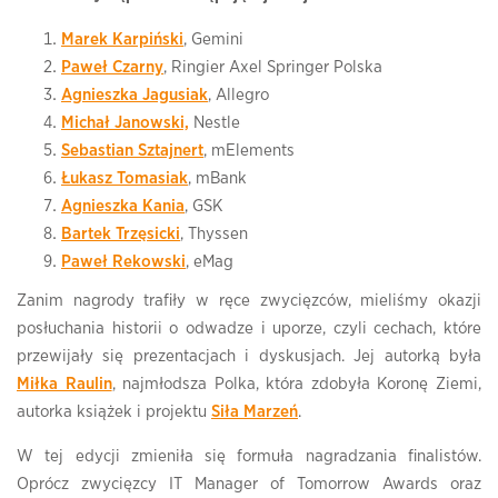
Marek Karpiński
, Gemini
Paweł Czarny
, Ringier Axel Springer Polska
Agnieszka Jagusiak
, Allegro
Michał Janowski,
Nestle
Sebastian Sztajnert
, mElements
Łukasz Tomasiak
, mBank
Agnieszka Kania
, GSK
Bartek Trzęsicki
, Thyssen
Paweł Rekowski
, eMag
Zanim nagrody trafiły w ręce zwycięzców, mieliśmy okazji
posłuchania historii o odwadze i uporze, czyli cechach, które
przewijały się prezentacjach i dyskusjach. Jej autorką była
Miłka Raulin
, najmłodsza Polka, która zdobyła Koronę Ziemi,
autorka książek i projektu
Siła Marzeń
.
W tej edycji zmieniła się formuła nagradzania finalistów.
Oprócz zwycięzcy IT Manager of Tomorrow Awards oraz