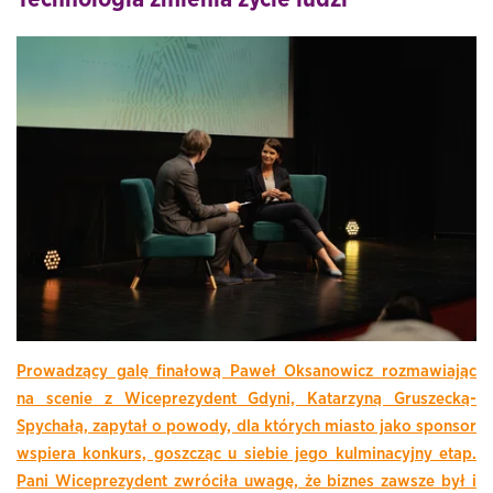
Prowadzący galę finałową Paweł Oksanowicz rozmawiając
na scenie z Wiceprezydent Gdyni, Katarzyną Gruszecką-
Spychałą, zapytał o powody, dla których miasto jako sponsor
wspiera konkurs, goszcząc u siebie jego kulminacyjny etap.
Pani Wiceprezydent zwróciła uwagę, że biznes zawsze był i