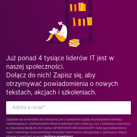
Już ponad 4 tysiące liderów IT jest w
naszej społeczności.
Dołącz do nich! Zapisz się, aby
otrzymywać powiadomienia o nowych
tekstach, akcjach i szkoleniach.
Zapisanie się na newsletter jest równoznaczne z wyrażeniem zgody na przesyłanie informacji
marketingowych. Administratorem danych osobowych jest Conlea sp.z o.o. z siedzibą w Gdyni przy
al. Zwycięstwa 96/98, 81-451 Gdynia, NIP 9571051515 KRS 0000414977. Dane są przetwarzane w
celach marketingu bezpośredniego. W każdej chwili możesz zrezygnować z subskrypcji. Więcej
informacji znajdziesz w naszej
Polityce prywatnosci.