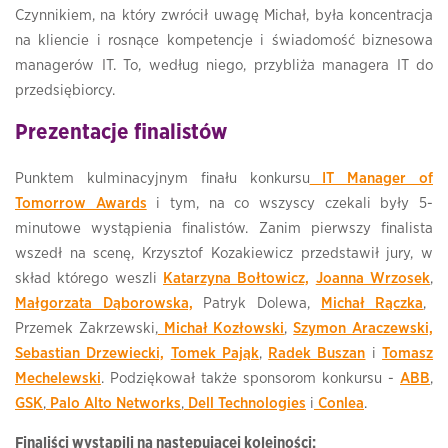
Czynnikiem, na który zwrócił uwagę Michał, była koncentracja
na kliencie i rosnące kompetencje i świadomość biznesowa
managerów IT. To, według niego, przybliża managera IT do
przedsiębiorcy.
Prezentacje finalistów
Punktem kulminacyjnym finału konkursu
IT Manager of
Tomorrow Awards
i tym, na co wszyscy czekali były 5-
minutowe wystąpienia finalistów. Zanim pierwszy finalista
wszedł na scenę, Krzysztof Kozakiewicz przedstawił jury, w
skład którego weszli
Katarzyna Bołtowicz,
Joanna Wrzosek
,
Małgorzata Dąborowska,
Patryk Dolewa,
Michał Rączka
,
Przemek Zakrzewski,
Michał Kozłowski
,
Szymon Araczewski,
Sebastian Drzewiecki,
Tomek Pająk
,
Radek Buszan
i
Tomasz
Mechelewski
. Podziękował także sponsorom konkursu -
ABB
,
GSK
,
Palo Alto Networks
,
Dell Technologies
i
Conlea
.
Finaliści wystąpili na następującej kolejności: