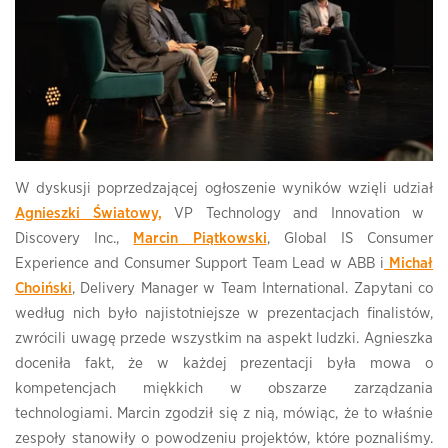
W dyskusji poprzedzającej ogłoszenie wyników wzięli udział
Agnieszki Światowy,
VP Technology and Innovation w
Discovery Inc.,
Marcin Piątkowski
, Global IS Consumer
Experience and Consumer Support Team Lead w ABB i
Michał
Choiński
, Delivery Manager w Team International. Zapytani co
według nich było najistotniejsze w prezentacjach finalistów,
zwrócili uwagę przede wszystkim na aspekt ludzki. Agnieszka
doceniła fakt, że w każdej prezentacji była mowa o
kompetencjach miękkich w obszarze zarządzania
technologiami. Marcin zgodził się z nią, mówiąc, że to właśnie
zespoły stanowiły o powodzeniu projektów, które poznaliśmy.