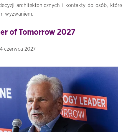
decyzji
architektonicznych
i
kontakty
do
osób,
które
ym
wyzwaniem.
er of Tomorrow 2027
–24 czerwca 2027