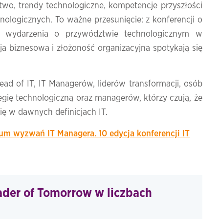
wo, trendy technologiczne, kompetencje przyszłości
nologicznych. To ważne przesunięcie: z konferencji o
ę wydarzenia o przywództwie technologicznym w
ja biznesowa i złożoność organizacyjna spotykają się
ead of IT, IT Managerów, liderów transformacji, osób
egię technologiczną oraz managerów, którzy czują, że
się w dawnych definicjach IT.
um wyzwań IT Managera. 10 edycja konferencji IT
der of Tomorrow w liczbach