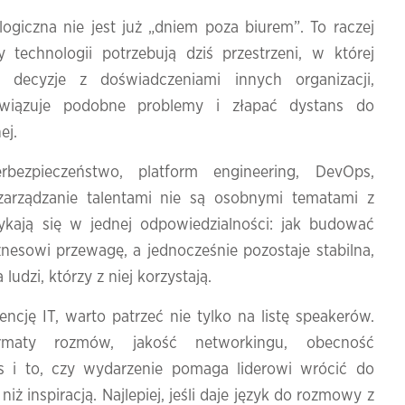
logiczna
nie
jest
już „
dniem
poza
biurem”.
To
raczej
zy
technologii
potrzebują
dziś
przestrzeni,
w
której
ne
decyzje
z
doświadczeniami
innych
organizacji,
związuje
podobne
problemy
i
złapać
dystans
do
ej.
erbezpieczeństwo,
platform
engineering,
DevOps,
zarządzanie
talentami
nie
są
osobnymi
tematami
z
tykają
się
w
jednej
odpowiedzialności:
jak
budować
znesowi
przewagę,
a
jednocześnie
pozostaje
stabilna,
a
ludzi,
którzy
z
niej
korzystają.
rencję
IT,
warto
patrzeć
nie
tylko
na
listę
speakerów.
ormaty
rozmów,
jakość
networkingu,
obecność
es
i
to,
czy
wydarzenie
pomaga
liderowi
wrócić
do
j
niż
inspiracją.
Najlepiej,
jeśli
daje
język
do
rozmowy
z