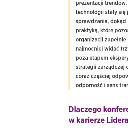
prezentacji
trendów
technologii
stały
się
sprawdzania,
dokąd
praktyką,
które
pozo
organizacji
zupełnie
najmocniej
widać
tr
poza
etapem
eksper
strategii
zarządczej
coraz
częściej
odpo
odporność
i
sens
tra
Dlaczego konfer
w karierze Lider