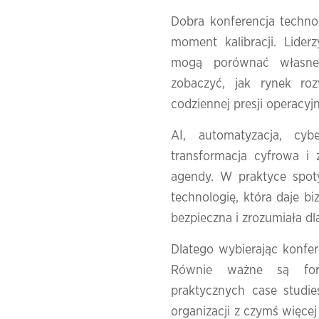
Dobra
konferencja
techno
moment
kalibracji.
Lider
mogą
porównać
włas
zobaczyć,
jak
rynek
ro
codziennej
presji
operacyjn
AI,
automatyzacja,
cyb
transformacja
cyfrowa
i
agendy.
W
praktyce
spo
technologię,
która
daje
bi
bezpieczna
i
zrozumiała
dl
Dlatego
wybierając
konfe
Równie
ważne
są
f
praktycznych
case
studi
organizacji
z
czymś
więce