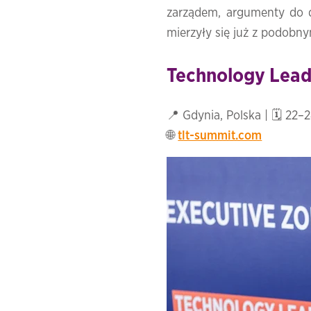
zarządem,
argumenty
do
mierzyły
się
już
z
podobn
Technology Lead
📍 Gdynia, Polska | 🗓 22
🌐
tlt-summit.com