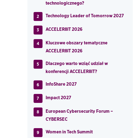
technologicznego?
Technology Leader of Tomorrow 2027
2
ACCELER8IT 2026
3
Kluczowe obszary tematyczne
4
ACCELER8IT 2026
Dlaczego warto wziąć udział w
5
konferencji ACCELER8IT?
InfoShare 2027
6
Impact 2027
7
European Cybersecurity Forum –
8
CYBERSEC
Women in Tech Summit
9