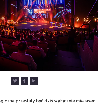
ogiczne
przestały
być
dziś
wyłącznie
miejscem