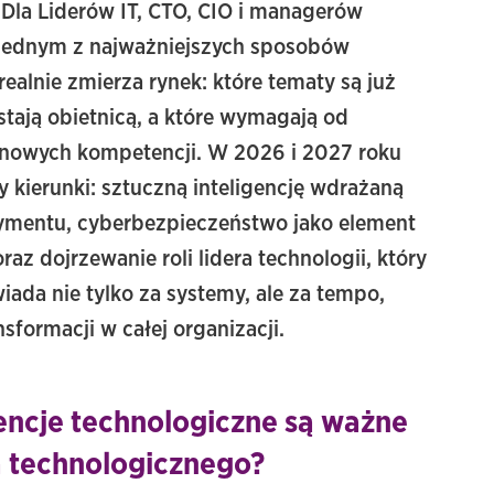
.
Dla
Liderów
IT,
CTO,
CIO
i
managerów
jednym
z
najważniejszych
sposobów
realnie
zmierza
rynek:
które
tematy
są
już
stają
obietnicą,
a
które
wymagają
od
nowych
kompetencji.
W
2026
i
2027
roku
zy
kierunki:
sztuczną
inteligencję
wdrażaną
ymentu,
cyberbezpieczeństwo
jako
element
oraz
dojrzewanie
roli
lidera
technologii,
który
wiada
nie
tylko
za
systemy,
ale
za
tempo,
nsformacji
w
całej
organizacji.
encje technologiczne są ważne
a technologicznego?