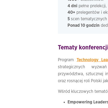
4 dni
pełne prelekcji
40+
prelegentów i e
5
scen tematycznych
Ponad 10 godzin
ded
Tematy konferencj
Program
Technology Le
strategicznych wyzwań
przywództwa, sztucznej in
oraz rosnącej roli Polski j
Wśród kluczowych tematów 
Empowering Leaders