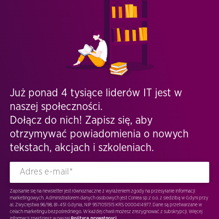
Już ponad 4 tysiące liderów IT jest w
naszej społeczności.
Dołącz do nich! Zapisz się, aby
otrzymywać powiadomienia o nowych
tekstach, akcjach i szkoleniach.
Zapisanie się na newsletter jest równoznaczne z wyrażeniem zgody na przesyłanie informacji
marketingowych. Administratorem danych osobowych jest Conlea sp.z o.o. z siedzibą w Gdyni przy
al. Zwycięstwa 96/98, 81-451 Gdynia, NIP 9571051515 KRS 0000414977. Dane są przetwarzane w
celach marketingu bezpośredniego. W każdej chwili możesz zrezygnować z subskrypcji. Więcej
informacji znajdziesz w naszej
Polityce prywatnosci.