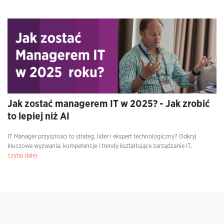
Jak zostać managerem IT w 2025? - Jak zrobić
to lepiej niż AI
IT Manager przyszłości to strateg, lider i ekspert technologiczny? Odkryj
kluczowe wyzwania, kompetencje i trendy kształtujące zarządzanie IT.
czytaj dalej