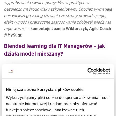
wypróbowania swoich pomysłów w praktyce w
bezpiecznym środowisku szkoleniowym. Chociaż wymagają
one większego zaangażowania ze strony prowadzącego,
efektywność i praktyczne zastosowanie zdobytej wiedzy są
tego warte.
”
–
komentuje Joanna Wiktorczyk, Agile Coach
@MySugr.
Blended learning dla IT Managerów – jak
działa model mieszany?
Blended learning
(czyli nauka mieszana) łączy e-learning z
sesjami na żywo – oferując idealną równowagę między
elastycznością a bezpośrednim zaangażowaniem.
Niniejsza strona korzysta z plików cookie
Uczestnik najpierw zapoznaje się z materiałem online, a
następnie bierze udział w praktycznym warsztacie. To model
Wykorzystujemy pliki cookie do spersonalizowania treści
szczególnie ceniony w środowisku IT – umożliwia transfer
na stronie internetowej i reklam oraz aby oferować
wiedzy bez przerywania pracy zespołu.
funkcje społecznościowe i analizować ruch