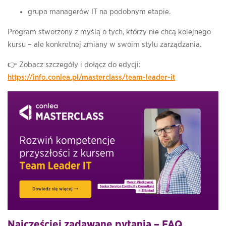
grupa managerów IT na podobnym etapie.
Program stworzony z myślą o tych, którzy nie chcą kolejnego
kursu – ale konkretnej zmiany w swoim stylu zarządzania.
👉 Zobacz szczegóły i dołącz do edycji:
https://info.conlea.pl/masterclass/team-leader-it
Najczęściej zadawane pytania – FAQ