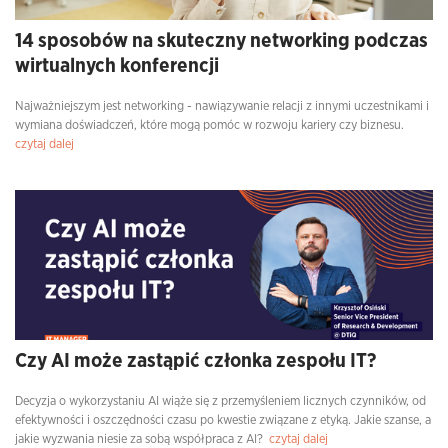
14 sposobów na skuteczny networking podczas
wirtualnych konferencji
Najważniejszym jest networking - nawiązywanie relacji z innymi uczestnikami i
wymiana doświadczeń, które mogą pomóc w rozwoju kariery czy biznesu.
czytaj dalej
Czy AI może zastąpić członka zespołu IT?
Decyzja o wykorzystaniu AI wiąże się z przemyśleniem licznych czynników, od
efektywności i oszczędności czasu po kwestie związane z etyką. Jakie szanse, a
jakie wyzwania niesie za sobą współpraca z AI?
czytaj dalej