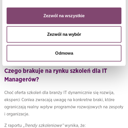
redukcja błędów i konfliktów.
Zezwól na wszystkie
„Ludzie pragną przekładać zdobytą wiedzę na praktykę, ale
często brakuje im jasnych wskazówek, jak to zrobić.
Zamiast tradycyjnych szkoleń, potrzebują wsparcia w
Zezwól na wybór
formie konsultacji oraz praktycznych warsztatów, które
pomogą im efektywnie zastosować teorię w realnych
sytuacjach.”
– dodaje Jarosław Pastuszak, ITSM trainer and
Odmowa
consultan.
Czego brakuje na rynku szkoleń dla IT
Managerów?
Choć oferta szkoleń dla branży IT dynamicznie się rozwija,
eksperci Conlea zwracają uwagę na konkretne braki, które
ograniczają realny wpływ programów rozwojowych na zespoły
i organizacje.
Z raportu
„Trendy szkoleniowe”
wynika, że: