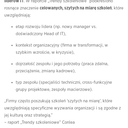
liderów IT
. W raporcie „Trendy szkoleniowe” podkreślono
rosnące znaczenie
celowanych, szytych na miarę szkoleń
, które
uwzględniają:
etap rozwoju lidera (np. nowy manager vs.
doświadczony Head of IT),
kontekst organizacyjny (firma w transformacji, w
szybkim wzroście, w kryzysie),
dojrzałość zespołu i jego potrzeby (praca zdalna,
przeciążenie, zmiany kadrowe),
typ zespołu (specjaliści techniczni, cross-funkcyjne
grupy projektowe, zespoły macierzowe).
„Firmy często poszukują szkoleń 'szytych na miarę', które
uwzględniają specyficzne wyzwania organizacji i są zgodne z
jej kulturą oraz strategią.”
–
raport „Trendy szkoleniowe” Conlea