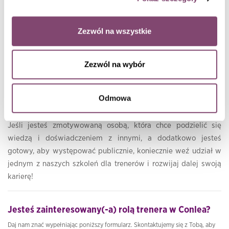
I wreszcie, niezwykle istotne jest to, czy jesteś otwarty na
feedback. Bycie trenerem często wiąże się z tym, że inni
oceniają Twoją pracę. Umiejętność przyjmowania
Zezwól na wszystkie
konstruktywnych uwag jest kluczowa, jeśli chcesz cały czas się
rozwijać.
Zezwól na wybór
Podsumowanie
Odmowa
Jak widzisz, zawód trenera to niezwykle rozwojowe
stanowisko, dzięki któremu twoja kariera może nabrać tempa.
Jeśli jesteś zmotywowaną osobą, która chce podzielić się
wiedzą i doświadczeniem z innymi, a dodatkowo jesteś
gotowy, aby występować publicznie, koniecznie weź udział w
jednym z naszych szkoleń dla trenerów i rozwijaj dalej swoją
karierę!
Jesteś zainteresowany(-a) rolą trenera w Conlea?
Daj nam znać wypełniając poniższy formularz. Skontaktujemy się z Tobą, aby