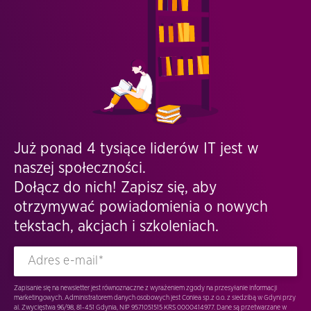
Już ponad 4 tysiące liderów IT jest w
naszej społeczności.
Dołącz do nich! Zapisz się, aby
otrzymywać powiadomienia o nowych
tekstach, akcjach i szkoleniach.
Zapisanie się na newsletter jest równoznaczne z wyrażeniem zgody na przesyłanie informacji
marketingowych. Administratorem danych osobowych jest Conlea sp.z o.o. z siedzibą w Gdyni przy
al. Zwycięstwa 96/98, 81-451 Gdynia, NIP 9571051515 KRS 0000414977. Dane są przetwarzane w