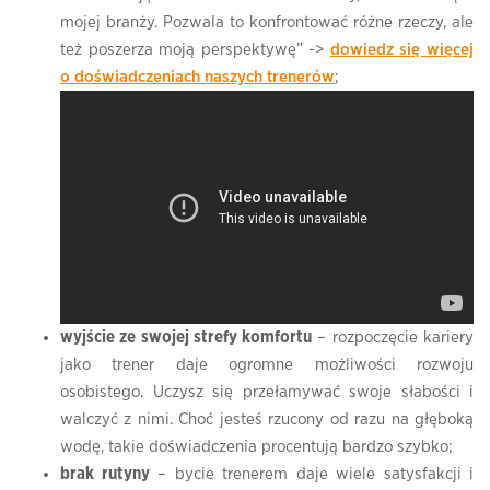
mojej branży. Pozwala to konfrontować różne rzeczy, ale
też poszerza moją perspektywę” ->
dowiedz się więcej
o doświadczeniach naszych trenerów
;
wyjście ze swojej strefy komfortu
– rozpoczęcie kariery
jako trener daje ogromne możliwości rozwoju
osobistego. Uczysz się przełamywać swoje słabości i
walczyć z nimi. Choć jesteś rzucony od razu na głęboką
wodę, takie doświadczenia procentują bardzo szybko;
brak rutyny
– bycie trenerem daje wiele satysfakcji i