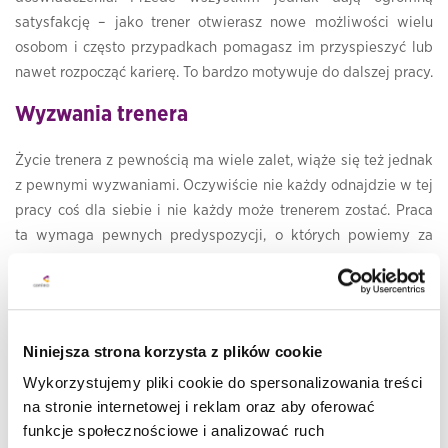
satysfakcję – jako trener otwierasz nowe możliwości wielu
osobom i często przypadkach pomagasz im przyspieszyć lub
nawet rozpocząć karierę. To bardzo motywuje do dalszej pracy.
Wyzwania trenera
Życie trenera z pewnością ma wiele zalet, wiąże się też jednak
z pewnymi wyzwaniami. Oczywiście nie każdy odnajdzie w tej
pracy coś dla siebie i nie każdy może trenerem zostać. Praca
ta wymaga pewnych predyspozycji, o których powiemy za
chwilę. Jest bardzo elastyczna, przez co trener często musi
dostosowywać się do zmian.
Trener musi też być otwarty na poznawanie ludzi i chętnie się z
Niniejsza strona korzysta z plików cookie
nimi komunikować. Nieustanne poznawanie nowych osób,
przymus do ciągłego samorozwoju, podążanie za nowymi
Wykorzystujemy pliki cookie do spersonalizowania treści
rozwiązaniami i chęć dzielenia się wiedzą – choć może to
na stronie internetowej i reklam oraz aby oferować
wydawać się trudne, przynosi wymierne korzyści. Trenerzy
funkcje społecznościowe i analizować ruch