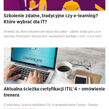
Szkolenie zdalne, tradycyjne czy e-learning?
Które wybrać dla IT?
Dowiedz się, które szkolenie jest lepsze dla Ciebie – zdalne, tradycyjne czy e-
learning. Przeczytaj o korzyściach i wyzwaniach każdego z nich.
czytaj dalej
Aktualna ścieżka certyfikacji ITIL®4 – omówienie
trenera
O znaczeniu i ścieżce certyfikacji ITIL 4 opowiada trener Conlea – Damian