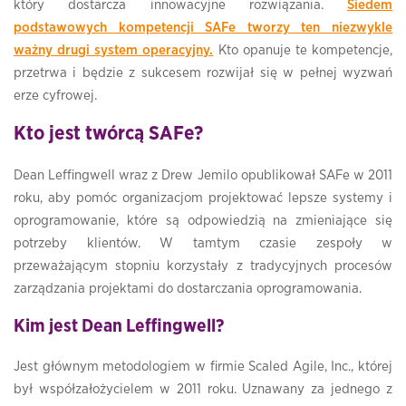
który dostarcza innowacyjne rozwiązania.
Siedem
podstawowych kompetencji SAFe tworzy ten niezwykle
ważny drugi system operacyjny.
Kto opanuje te kompetencje,
przetrwa i będzie z sukcesem rozwijał się w pełnej wyzwań
erze cyfrowej.
Kto jest twórcą SAFe?
Dean Leffingwell wraz z Drew Jemilo opublikował SAFe w 2011
roku, aby pomóc organizacjom projektować lepsze systemy i
oprogramowanie, które są odpowiedzią na zmieniające się
potrzeby klientów. W tamtym czasie zespoły w
przeważającym stopniu korzystały z tradycyjnych procesów
zarządzania projektami do dostarczania oprogramowania.
Kim jest Dean Leffingwell?
Jest głównym metodologiem w firmie Scaled Agile, Inc., której
był współzałożycielem w 2011 roku. Uznawany za jednego z