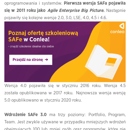
oprogramowania i systemów.
Pierwsza wersja SAFa pojawiła
się w 2011 roku jako
Agile Enterprise Big Picture
.
Następnie
pojawiły się kolejne wersje 2.0, 3.0, LSE, 4.0, 4.5 i 4.6.
Wersja 4.0 pojawiła się w styczniu 2016 roku. Wersja 4.5
została opublikowana w 2017 roku. Najnowsza wersja wersję
5.0 opublikowano w styczniu 2020 roku.
Wdrożenie SAFe 3.0
ma trzy poziomy: Portfolio, Program,
Team. Jest zwykle używane w przypadku mniejszych wdrożeń
obejmujących 100 lub mniej osób oraz programów, które nie