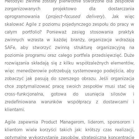
Metodyki zwinne zostały pierwotnie stworzone dla zespołów
zorganizowanych projektowo dla dostarczania
oprogramowania (
project-focused delivery
). Jak więc
skalować Agile z poziomu pojedynczego zespołu do pracy w
całym portfolio? Ponieważ zasięg stosowania praktyk
zwinnych wzrasta w każdej branży, organizacje wdrażają
SAFe, aby stworzyć zwinną strukturę organizacyjną na
poziomie programu oraz całego portfela przedsięwzięć. Duże
rozwiązania składają się z kilku współzależnych elementów,
więc menedżerowie potrzebują systemowego podejścia, aby
zobaczyć jak pasują do szerszego obrazu. Jeśli organizacja
chce zoptymalizować pracę swoich zespołów musi stać się
cross-funkcjonalna, gotowa do usunięcia silosów i
zredefiniowana warunków współpracy z dostawcami i
klientami.
Agile zapewnia Product Managerom, liderom, sponsorom i
klientom wiele korzyści takich jak: krótszy czas realizacji,
optymalne wykorzystanie zasobów, strategiczną koncentrację