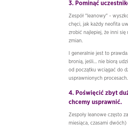
3. Pominąć uczestni
Zespół "leanowy" - wyszkol
chęci, jak każdy neofita u
zrobić najlepiej, że inni s
zmian.
I generalnie jest to prawda
bronią, jeśli... nie biorą 
od początku wciągać do dz
usprawnionych procesach
4. Poświęcić zbyt du
chcemy usprawnić.
Zespoły leanowe często z
miesiąca, czasami dwóch) 