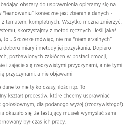
e badając obszary do usprawnienia opieramy się na
y "leanowaniu" konieczne jest zbieranie danych -
 z tematem, kompletnych. Wszytko można zmierzyć.
stemu, skorzystajmy z metod ręcznych. Jeśli jakaś
a, to... Szczerze mówiąc, nie ma "niemierzalnych"
tia doboru miary i metody jej pozyskania. Dopiero
ych, pozbawionych zakłóceń w postaci emocji,
e i zajęcie się rzeczywistymi przyczynami, a nie tymi
się przyczynami, a nie objawami.
ane to nie tylko czasy, ilości itp. To
alny kształt procesów, które chcemy usprawniać
być gołosłownym, dla podanego wyżej (rzeczywistego!)
a okazało się, że testujący musieli wymyślać sami
arnowany był czas ich pracy.