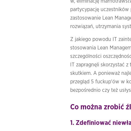
w, eliminację marnotrawstw
partycypację uczestników 
zastosowanie Lean Manage
rozwiązań, utrzymania sys
Z jakiego powodu IT zain
stosowania Lean Manageme
szczególności oszczędnoś
IT zapragnęli skorzystać z 
skutkiem. A ponieważ najle
przegląd 5 fuckup'ów w kor
bezpośrednio czy też usły
Co można zrobić ź
1. Zdefiniować niewła