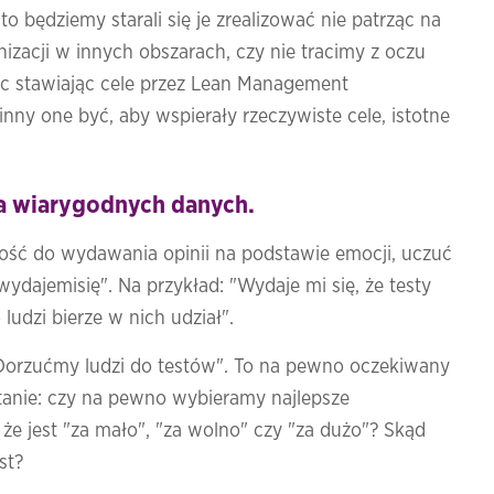
 to będziemy starali się je zrealizować nie patrząc na
nizacji w innych obszarach, czy nie tracimy z oczu
ięc stawiając cele przez Lean Management
nny one być, aby wspierały rzeczywiste cele, istotne
ia wiarygodnych danych.
ść do wydawania opinii na podstawie emocji, uczuć
dajemisię". Na przykład: "Wydaje mi się, że testy
ludzi bierze w nich udział".
"Dorzućmy ludzi do testów". To na pewno oczekiwany
ytanie: czy na pewno wybieramy najlepsze
 że jest "za mało", "za wolno" czy "za dużo"? Skąd
st?