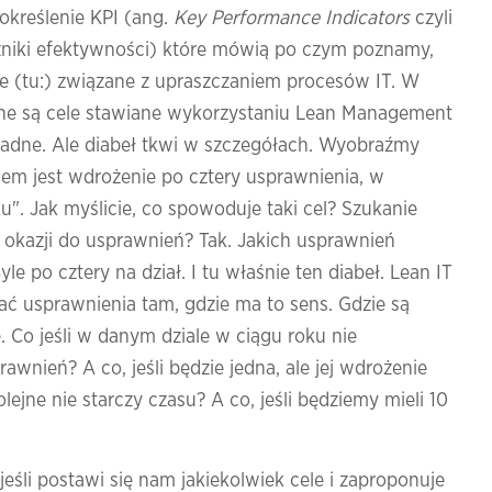
 określenie KPI (ang.
Key Performance Indicators
czyli
niki efektywności) które mówią po czym poznamy,
le (tu:) związane z upraszczaniem procesów IT. W
ane są cele stawiane wykorzystaniu Lean Management
zasadne. Ale diabeł tkwi w szczegółach. Wyobraźmy
lem jest wdrożenie po cztery usprawnienia, w
u". Jak myślicie, co spowoduje taki cel? Szukanie
 okazji do usprawnień? Tak. Jakich usprawnień
e po cztery na dział. I tu właśnie ten diabeł. Lean IT
ć usprawnienia tam, gdzie ma to sens. Gdzie są
 Co jeśli w danym dziale w ciągu roku nie
awnień? A co, jeśli będzie jedna, ale jej wdrożenie
olejne nie starczy czasu? A co, jeśli będziemy mieli 10
 jeśli postawi się nam jakiekolwiek cele i zaproponuje