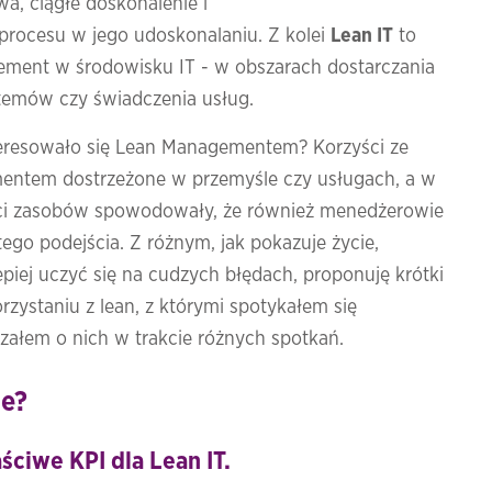
a, ciągłe doskonalenie i
procesu w jego udoskonalaniu. Z kolei
Lean IT
to
ment w środowisku IT - w obszarach dostarczania
temów czy świadczenia usług.
teresowało się Lean Managementem? Korzyści ze
ntem dostrzeżone w przemyśle czy usługach, a w
ci zasobów spowodowały, że również menedżerowie
tego podejścia. Z różnym, jak pokazuje życie,
piej uczyć się na cudzych błędach, proponuję krótki
zystaniu z lean, z którymi spotykałem się
szałem o nich w trakcie różnych spotkań.
le?
ściwe KPI dla Lean IT.