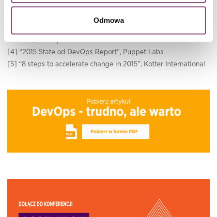
[1] “DevOps War Stories”, InfoQ, styczeń 2014
[2] “2016 State od DevOps Report”, Puppet Labs
Odmowa
[3] “The DevOps mindset, real-world insights fromtech
leaders”, Rackspace
[4] “2015 State od DevOps Report”, Puppet Labs
[5] “8 steps to accelerate change in 2015”, Kotter International