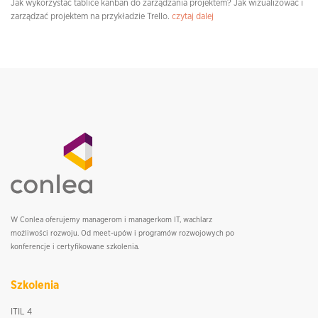
Jak wykorzystać tablice kanban do zarządzania projektem? Jak wizualizować i
zarządzać projektem na przykładzie Trello.
czytaj dalej
W Conlea oferujemy managerom i managerkom IT, wachlarz
możliwości rozwoju. Od meet-upów i programów rozwojowych po
konferencje i certyfikowane szkolenia.
Szkolenia
ITIL 4