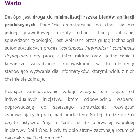
Warto
DevOps jest
drogą do minimalizacji ryzyka błędów aplikacji
produkcyjnych
. Podejście organizacyjne, na które nie ma
jednej prawidłowej recepty (choć istnieją zalecane,
sprawdzone typologie), jest wpierane przez grupę technologii
automatyzujących proces (
continuous integration i continuous
deployment
) czy pracę z infrastrukturą oraz ujednolicenie i
łatwiejsze zarządzanie środowiskami. Są to elementy
stanowiące wyzwania dla informatyków, którymi wielu z nich
chętnie się zajmuje.
Rosnące zaangażowanie załogi zaczyna się często od
indywidualnych inicjatyw, które odpowiednio wsparte,
doprowadzają do szerszego sprawdzania rozwiązań
usprawniających pracę nad produktem. Na tej drodze można
często usłyszeć “my” i “oni”, aż do pierwszej wspólnej
inicjatywy Dei i Ops, kiedy to obie strony zaczynają rozumieć
perspektywę “tych drugich”.