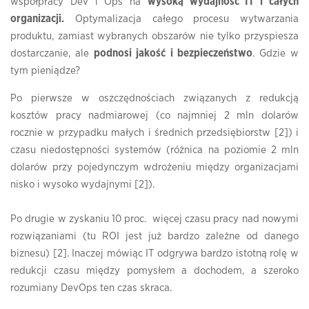
współpracy Dev i Ops na
wysoką wydajność IT i całych
organizacji.
Optymalizacja całego procesu wytwarzania
produktu, zamiast wybranych obszarów nie tylko przyspiesza
dostarczanie, ale
podnosi jakość i bezpieczeństwo
. Gdzie w
tym pieniądze?
Po pierwsze w oszczędnościach związanych z redukcją
kosztów pracy nadmiarowej (co najmniej 2 mln dolarów
rocznie w przypadku małych i średnich przedsiębiorstw [2]) i
czasu niedostępności systemów (różnica na poziomie 2 mln
dolarów przy pojedynczym wdrożeniu między organizacjami
nisko i wysoko wydajnymi [2]).
Po drugie w zyskaniu 10 proc. więcej czasu pracy nad nowymi
rozwiązaniami (tu ROI jest już bardzo zależne od danego
biznesu) [2]. Inaczej mówiąc IT odgrywa bardzo istotną rolę w
redukcji czasu między pomysłem a dochodem, a szeroko
rozumiany DevOps ten czas skraca.