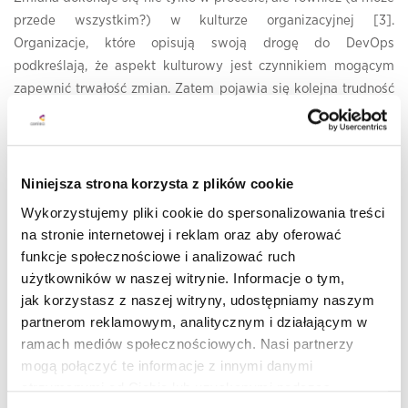
przede wszystkim?) w kulturze organizacyjnej [3].
Organizacje, które opisują swoją drogę do DevOps
podkreślają, że aspekt kulturowy jest czynnikiem mogącym
zapewnić trwałość zmian. Zatem pojawia się kolejna trudność
z zakresu
zarządzania zmianą
i to ta najtrudniejszą, bo
dotykającą ludzkich przekonań, zachowań i nawyków.
Istotne, aby pamiętać jaka jest wizja dokonywanej zmiany [5],
Niniejsza strona korzysta z plików cookie
gdyż pozwala ona obrać prawidłowy kierunek. Podczas, gdy
Wykorzystujemy pliki cookie do spersonalizowania treści
odkrycie najlepszej dla danej organizacji drogi będzie trwało
na stronie internetowej i reklam oraz aby oferować
dłużej i samo w sobie powinno być serią eksperymentów.
funkcje społecznościowe i analizować ruch
Czynniki mające wpływ na finalnie wybrane rozwiązanie
użytkowników w naszej witrynie. Informacje o tym,
(struktura, proces, narzędzia) to między innymi rodzaje
jak korzystasz z naszej witryny, udostępniamy naszym
produktów, poziom rozproszenia decyzyjności, indywidualne
partnerom reklamowym, analitycznym i działającym w
chęci rozwojowe pracowników czy nawet kultura kraju, w
ramach mediów społecznościowych. Nasi partnerzy
którym znajduje się biuro.
mogą połączyć te informacje z innymi danymi
otrzymanymi od Ciebie lub uzyskanymi podczas
Im później zaczynamy budować środowisko zaangażowane w