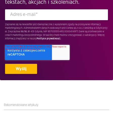
tekstach, akcjach i szkoleniach.
Zapisanie się na newsletter jest równoznaczne z wyrażeniem zgody na przesyłanie informacji
marketingowych. Administratorem danych osobowych jest Conlea sp.z o.o. z siedzibą w Gdyni przy
al. Zwycięstwa 96/98, 81-451 Gdynia, NIP 9571051515 KRS 0000414977. Dane są przetwarzane w
celach marketingu bezpośredniego. W każdej chwili możesz zrezygnować z subskrypcji. Więcej
informacji znajdziesz w naszej
Polityce prywatnosci.
Rekomendowane artykuły