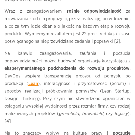
Wraz z zaangażowaniem
rośnie odpowiedzialność
za
rozwiązania - od ich propozycji, przez realizację, po wdrożenie,
a co za tym idzie dbanie o jakość na każdym etapie rozwoju
produktu. Wymiernym rezultatem jest 22 proc. redukcja czasu
poświęcanego na nieprzewidziane zadania i poprawki [2].
Na kanwie zaangażowania, zaufania i poczucia
odpowiedzialności można budować organizację korzystającą z
eksperymentalnego podchodzenia do rozwoju produktów
.
DevOps wspiera transparencję procesu od pomysłu po
produkcji (
Lean
), interacyjność i przyrostowość (Scrum) i
sposoby realizacji próbkowania pomysłów (Lean Startup,
Design Thinking). Przy czym nie stwierdzono ograniczeń w
osiąganiu wysokiej wydajności przez rozmiar firmy, czy rodzaj
realizowanych projektów (
greenfield
,
brownfield
, czy
legacy
).
[4]
Ma to znaczący wpływ na kulturę pracy i
poczucie