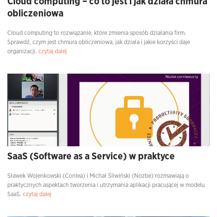
Cloud computing – co to jest i jak działa chmura
obliczeniowa
Cloud computing to rozwiązanie, które zmienia sposób działania firm.
Sprawdź, czym jest chmura obliczeniowa, jak działa i jakie korzyści daje
organizacji.
czytaj dalej
SaaS (Software as a Service) w praktyce
Sławek Wojenkowski (Conlea) i Michał Śliwiński (Nozbe) rozmawiają o
praktycznych aspektach tworzenia i utrzymania aplikacji pracującej w modelu
SaaS.
czytaj dalej