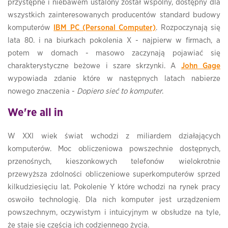
przystępne i niebawem ustalony został wspólny, dostępny dla
wszystkich zainteresowanych producentów standard budowy
komputerów
IBM PC (Personal Computer)
. Rozpoczynają się
lata 80. i na biurkach pokolenia X - najpierw w firmach, a
potem w domach - masowo zaczynają pojawiać się
charakterystyczne beżowe i szare skrzynki. A
John Gage
wypowiada zdanie które w następnych latach nabierze
nowego znaczenia -
Dopiero sieć to komputer
.
We're all in
W XXI wiek świat wchodzi z miliardem działających
komputerów. Moc obliczeniowa powszechnie dostępnych,
przenośnych, kieszonkowych telefonów wielokrotnie
przewyższa zdolności obliczeniowe superkomputerów sprzed
kilkudziesięciu lat. Pokolenie Y które wchodzi na rynek pracy
oswoiło technologię. Dla nich komputer jest urządzeniem
powszechnym, oczywistym i intuicyjnym w obsłudze na tyle,
że staje się częścią ich codziennego życia.