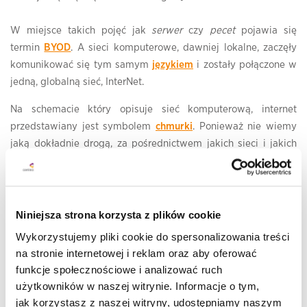
W miejsce takich pojęć jak
serwer
czy
pecet
pojawia się
termin
BYOD
. A sieci komputerowe, dawniej lokalne, zaczęły
komunikować się tym samym
językiem
i zostały połączone w
jedną, globalną sieć, InterNet.
Na schemacie który opisuje sieć komputerową, internet
przedstawiany jest symbolem
chmurki
. Ponieważ nie wiemy
jaką dokładnie drogą, za pośrednictwem jakich sieci i jakich
urządzeń będą przekazane dane od nadawcy do odbiorcy
informacji to jest to symbol jak najbardziej właściwy. Serwery
które dawniej były dostępne tylko w pomieszczeniu w którym
fizycznie się znajdowały, dziś wpięte do internetu, są dostępne
Niniejsza strona korzysta z plików cookie
z praktycznie z dowolnej lokalizacji, w której mamy dostęp do
Wykorzystujemy pliki cookie do spersonalizowania treści
internetu - do
chmury
.
na stronie internetowej i reklam oraz aby oferować
funkcje społecznościowe i analizować ruch
Dziś po tym, jak Microsoft użył w kampanii reklamowej
użytkowników w naszej witrynie. Informacje o tym,
sformułowania
We're all in
, nie pozostaje nic innego jak
jak korzystasz z naszej witryny, udostępniamy naszym