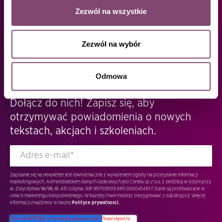
Zezwól na wszystkie
Zezwól na wybór
Już ponad 4 tysiące liderów IT jest w
Odmowa
naszej społeczności.
Dołącz do nich! Zapisz się, aby
otrzymywać powiadomienia o nowych
tekstach, akcjach i szkoleniach.
Zapisanie się na newsletter jest równoznaczne z wyrażeniem zgody na przesyłanie informacji
marketingowych. Administratorem danych osobowych jest Conlea sp.z o.o. z siedzibą w Gdyni przy
al. Zwycięstwa 96/98, 81-451 Gdynia, NIP 9571051515 KRS 0000414977. Dane są przetwarzane w
celach marketingu bezpośredniego. W każdej chwili możesz zrezygnować z subskrypcji. Więcej
informacji znajdziesz w naszej
Polityce prywatnosci.