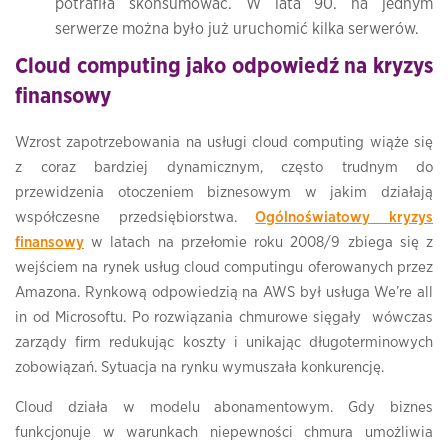
potrafiła skonsumować. W lata 90. na jednym
serwerze można było już uruchomić kilka serwerów.
Cloud computing jako odpowiedź na kryzys
finansowy
Wzrost zapotrzebowania na usługi cloud computing wiąże się
z coraz bardziej dynamicznym, często trudnym do
przewidzenia otoczeniem biznesowym w jakim działają
współczesne przedsiębiorstwa.
Ogólnoświatowy kryzys
finansowy
w latach na przełomie roku 2008/9 zbiega się z
wejściem na rynek usług cloud computingu oferowanych przez
Amazona. Rynkową odpowiedzią na AWS był usługa We’re all
in od Microsoftu. Po rozwiązania chmurowe sięgały wówczas
zarządy firm redukując koszty i unikając długoterminowych
zobowiązań. Sytuacja na rynku wymuszała konkurencję.
Cloud działa w modelu abonamentowym. Gdy biznes
funkcjonuje w warunkach niepewności chmura umożliwia