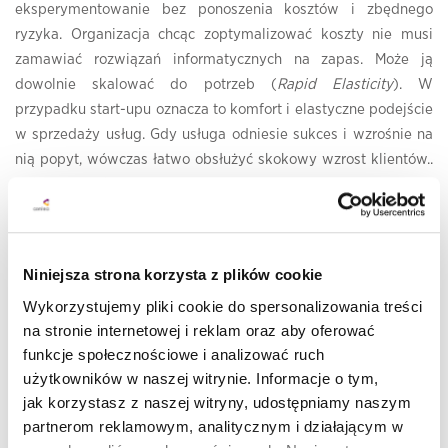
eksperymentowanie bez ponoszenia kosztów i zbędnego
ryzyka. Organizacja chcąc zoptymalizować koszty nie musi
zamawiać rozwiązań informatycznych na zapas. Może ją
dowolnie skalować do potrzeb (
Rapid Elasticity
). W
przypadku start-upu oznacza to komfort i elastyczne podejście
w sprzedaży usług. Gdy usługa odniesie sukces i wzrośnie na
nią popyt, wówczas łatwo obsłużyć skokowy wzrost klientów..
Relacja handlowa w chmurze sprowadza się do dostawcy i
odbiorcy. Cloud przynosi zmianę w funkcjonowaniu IT w tym
sensie, że nie ma miejsca na integratorów czy wykonawców
usług.
Niniejsza strona korzysta z plików cookie
Wykorzystujemy pliki cookie do spersonalizowania treści
Cloud z racji braku długoterminowych zobowiązań odpowiada
na stronie internetowej i reklam oraz aby oferować
na potrzeby w czasach niepewności biznesowej. Pandemia
funkcje społecznościowe i analizować ruch
koronawirusa jak w soczewce zebrała wszystkie zagrożenia
użytkowników w naszej witrynie. Informacje o tym,
opisywane w
modelu VUCA
: Volatility, Uncertainty,
jak korzystasz z naszej witryny, udostępniamy naszym
Complexity, Ambiguity
partnerom reklamowym, analitycznym i działającym w