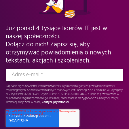
Już ponad 4 tysiące liderów IT jest w
naszej społeczności.
Dołącz do nich! Zapisz się, aby
otrzymywać powiadomienia o nowych
tekstach, akcjach i szkoleniach.
Zapisanie się na newsletter jest równoznaczne z wyrażeniem zgody na przesyłanie informacji
marketingowych. Administratorem danych osobowych jest Conlea sp.z o.o. z siedzibą w Gdyni przy
al. Zwycięstwa 96/98, 81-451 Gdynia, NIP 9571051515 KRS 0000414977. Dane są przetwarzane w
celach marketingu bezpośredniego. W każdej chwili możesz zrezygnować z subskrypcji. Więcej
informacji znajdziesz w naszej
Polityce prywatnosci.