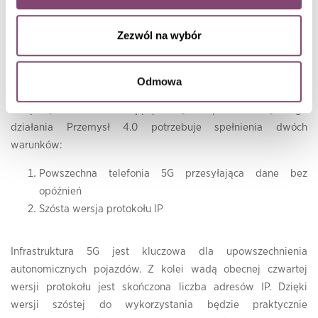
zadań i tempo procesów ludzie nie są w stanie dokonywać
zmian. Potrzebne są rozwiązywania automatycznie.
Zezwól na wybór
Cloud computing a Przemysł 4.0
Odmowa
Rola chmury nabiera nowego znaczenia w kontekście
związanym z 4 rewolucją przemysłową. Do efektywnego
działania Przemysł 4.0 potrzebuje spełnienia dwóch
warunków:
Powszechna telefonia 5G przesyłająca dane bez
opóźnień
Szósta wersja protokołu IP
Infrastruktura 5G jest kluczowa dla upowszechnienia
autonomicznych pojazdów. Z kolei wadą obecnej czwartej
wersji protokołu jest skończona liczba adresów IP. Dzięki
wersji szóstej do wykorzystania będzie praktycznie