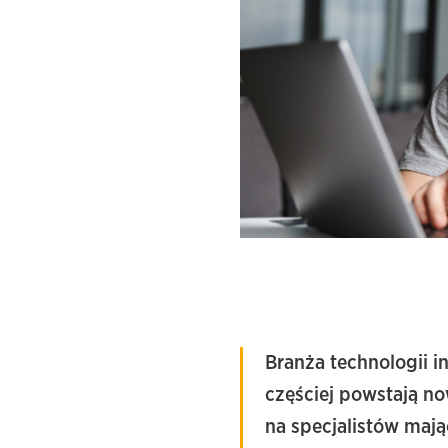
Branża technologii i
częściej powstają 
na specjalistów maj