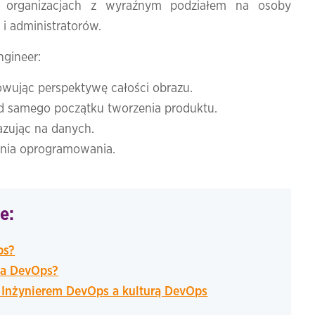
 organizacjach z wyraźnym podziałem na osoby
i administratorów.
gineer:
wując perspektywę całości obrazu.
d samego początku tworzenia produktu.
azując na danych.
ania oprogramowania.
e:
ps?
ra DevOps?
 Inżynierem DevOps a kulturą DevOps