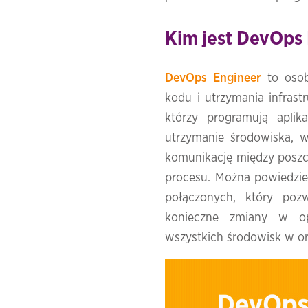
Kim jest DevOps
DevOps Engineer
to osob
kodu i utrzymania infrast
którzy programują aplika
utrzymanie środowiska, w
komunikację między poszcz
procesu. Można powiedzie
połączonych, który poz
konieczne zmiany w op
wszystkich środowisk w org