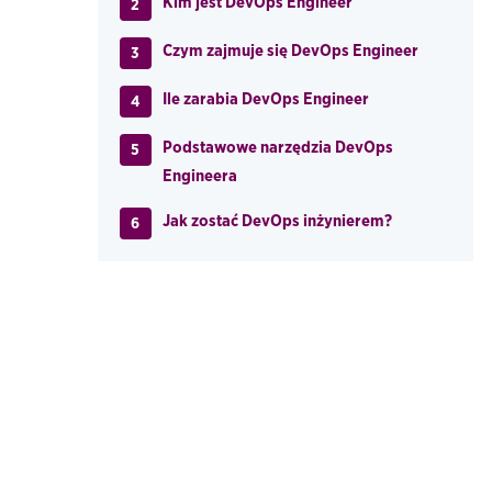
Kim jest DevOps Engineer
2
Czym zajmuje się DevOps Engineer
3
Ile zarabia DevOps Engineer
4
Podstawowe narzędzia DevOps
5
Engineera
Jak zostać DevOps inżynierem?
6