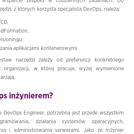
i wsparcie zespołu w codziennych zadaniach. Do
ędzi, z których korzysta specjalista DevOps, należą:
/CD.
udFormation.
visioningu.
zania aplikacjami kontenerowymi.
staw narzędzi zależy od preferencji konkretnego
 organizacji, w której pracuje, wyżej wymienione
arzają.
ps inżynierem?
o DevOps Engineer, potrzebna jest przede wszystkim
ramowania, działania systemów operacyjnych,
ia i administrowania serwerami. Jako że inżynier