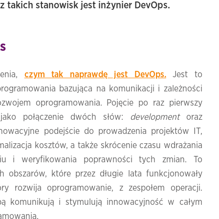
z takich stanowisk jest inżynier DevOps.
s
ienia,
czym tak naprawdę jest DevOps.
Jest to
ogramowania bazująca na komunikacji i zależności
zwojem oprogramowania. Pojęcie po raz pierwszy
jako połączenie dwóch słów:
development
oraz
nowacyjne podejście do prowadzenia projektów IT,
malizacja kosztów, a także skrócenie czasu wdrażania
u i weryfikowania poprawności tych zmian. To
 obszarów, które przez długie lata funkcjonowały
óry rozwija oprogramowanie, z zespołem operacji.
obą komunikują i stymulują innowacyjność w całym
ramowania.