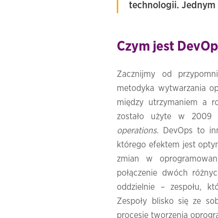
technologii. Jednym 
Czym jest DevOp
Zacznijmy od przypomn
metodyka wytwarzania opr
między utrzymaniem a ro
zostało użyte w 2009 
operations
. DevOps to in
którego efektem jest opty
zmian w oprogramowani
połączenie dwóch różnych
oddzielnie – zespołu, kt
Zespoły blisko się ze s
procesie tworzenia oprog