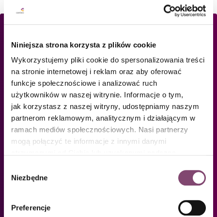
Niniejsza strona korzysta z plików cookie
Wykorzystujemy pliki cookie do spersonalizowania treści
na stronie internetowej i reklam oraz aby oferować
funkcje społecznościowe i analizować ruch
użytkowników w naszej witrynie. Informacje o tym,
jak korzystasz z naszej witryny, udostępniamy naszym
partnerom reklamowym, analitycznym i działającym w
ramach mediów społecznościowych. Nasi partnerzy
Już ponad 4 tysiące liderów IT jest w
mogą połączyć te informacje z innymi danymi
naszej społeczności.
otrzymanymi od Ciebie lub uzyskanymi podczas
korzystania z ich usług. Więcej informacji znajdziesz w
Dołącz do nich! Zapisz się, aby
Wybór
polityce cookies
.
Niezbędne
otrzymywać powiadomienia o nowych
zgody
tekstach, akcjach i szkoleniach.
Preferencje