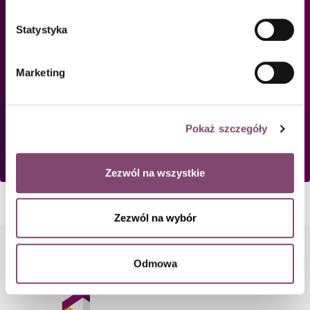
Statystyka
Zapisanie się na newsletter jest równoznaczne z wyrażeniem zgody na przesyłanie informacji
marketingowych. Administratorem danych osobowych jest Conlea sp.z o.o. z siedzibą w Gdyni przy
al. Zwycięstwa 96/98, 81-451 Gdynia, NIP 9571051515 KRS 0000414977. Dane są przetwarzane w
celach marketingu bezpośredniego. W każdej chwili możesz zrezygnować z subskrypcji. Więcej
informacji znajdziesz w naszej
Polityce prywatnosci.
Marketing
Pokaż szczegóły
Zezwól na wszystkie
Zezwól na wybór
Odmowa