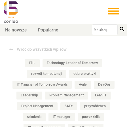
Najnowsze
Popularne
Wróć do wszystkich wpisów
ITIL
Technology Leader of Tomorrow
rozwój kompetencji
dobre praktyki
IT Manager of Tomorrow Awards
Agile
DevOps
Leadership
Problem Management
Lean IT
Project Management
SAFe
przywództwo
szkolenia
IT manager
power skills