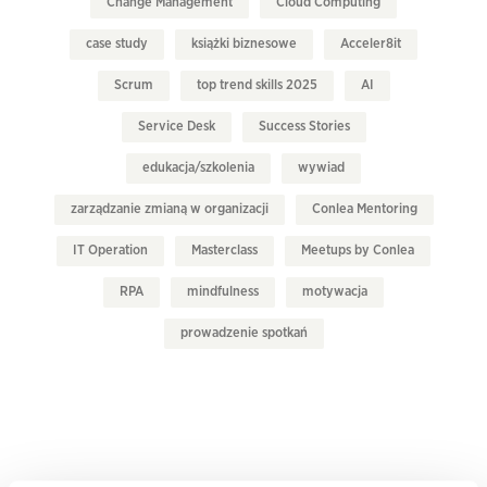
Change Management
Cloud Computing
case study
książki biznesowe
Acceler8it
Scrum
top trend skills 2025
AI
Service Desk
Success Stories
edukacja/szkolenia
wywiad
zarządzanie zmianą w organizacji
Conlea Mentoring
IT Operation
Masterclass
Meetups by Conlea
RPA
mindfulness
motywacja
prowadzenie spotkań