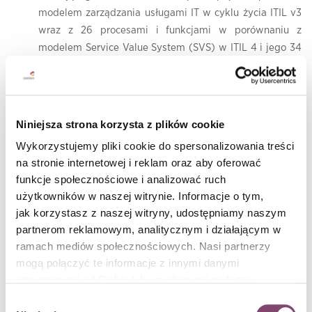
modelem zarządzania usługami IT w cyklu życia ITIL v3
wraz z 26 procesami i funkcjami w porównaniu z
modelem Service Value System (SVS) w ITIL 4 i jego 34
praktykami.
Otrzymują przegląd modelu SVS i jego komponentów:
łańcuch wartości usług (Service Value Chain),
7 zasad
Niniejsza strona korzysta z plików cookie
przewodnich (Guiding Principles)
, czterech wymiarów
Wykorzystujemy pliki cookie do spersonalizowania treści
(Four Business Dimensions), nadzoru (Governance),
na stronie internetowej i reklam oraz aby oferować
ciągłego doskonalenia (Continual improvement) oraz
funkcje społecznościowe i analizować ruch
przeglądu 34 praktyk ITIL 4, które są pogrupowane w
użytkowników w naszej witrynie. Informacje o tym,
trzy strumienie operacyjne: zarządzanie ogólne,
jak korzystasz z naszej witryny, udostępniamy naszym
zarządzanie usługami i zarządzanie techniczne.
partnerom reklamowym, analitycznym i działającym w
ramach mediów społecznościowych. Nasi partnerzy
Poznają kluczowe pojęcia z trzech kursów ITIL 4 dla
mogą połączyć te informacje z innymi danymi
zaawansowanych specjalistów IT: Create, Deliver &
otrzymanymi od Ciebie lub uzyskanymi podczas
Support; Drive Stakeholder Value; High Velocity IT.
korzystania z ich usług. Więcej informacji znajdziesz w
Wybór