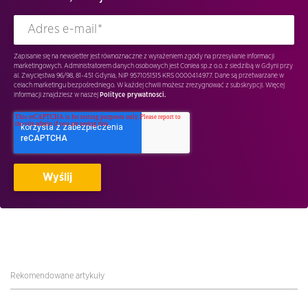
Zapisanie się na newsletter jest równoznaczne z wyrażeniem zgody na przesyłanie informacji
marketingowych. Administratorem danych osobowych jest Conlea sp.z o.o. z siedzibą w Gdyni przy
al. Zwycięstwa 96/98, 81-451 Gdynia, NIP 9571051515 KRS 0000414977. Dane są przetwarzane w
celach marketingu bezpośredniego. W każdej chwili możesz zrezygnować z subskrypcji. Więcej
informacji znajdziesz w naszej
Polityce prywatnosci.
Rekomendowane artykuły