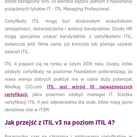
został zastąpiony tym, co wkrótce będzie jednym z najbardziej
pożądanych tytułów IT - ITIL Managing Professional.
Certyfikaty ITIL mogą być doskonałym wskaźnikiem
umiejętności, doświadczenia i ambicji kandydatów. Działy HR
mogą specjalnie szukać kandydatów z certyfikatami ITIL,
zwłaszcza jeśli firma sama już korzysta lub planuje używać
zaleceń ITIL.
ITIL 4 pojawił się na rynku w lutym 2019 roku. Osoby, które
zdobyły certyfikaty na poziomie Foundation potwierdzają, że
nowa wersja dobrych praktyk ma w sobie duży potencjał.
Według
CIO.com
ITIL jest wśród 10 najważniejszych
certyfikacji
,
jakie powinien zdobyć manager IT. Ścieżka
certyfikacji ITIL 4 jest odpowiednia dla osób, które mają jasno
określone role w ITSM.
Jak przejść z ITIL v3 na poziom ITIL 4?
Poświęciłeś czas na szkolenia i zdobywanie certyfikatów w