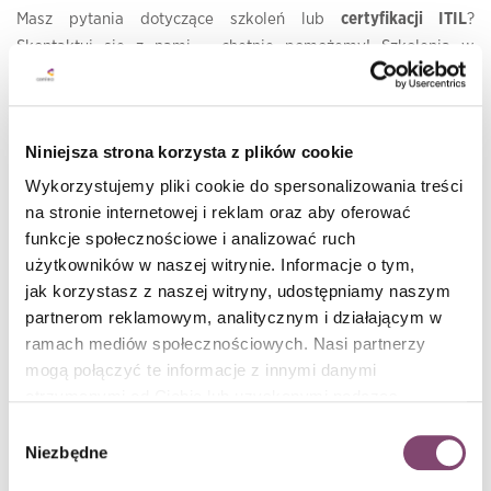
Masz pytania dotyczące szkoleń lub
certyfikacji ITIL
?
Skontaktuj się z nami – chętnie pomożemy! Szkolenia w
Conlea to praktyczna wiedza, dzięki której zyskasz nowe
kompetencje i międzynarodowy certyfikat uznawany na całym
świecie!
Niniejsza strona korzysta z plików cookie
Wykorzystujemy pliki cookie do spersonalizowania treści
na stronie internetowej i reklam oraz aby oferować
funkcje społecznościowe i analizować ruch
użytkowników w naszej witrynie. Informacje o tym,
jak korzystasz z naszej witryny, udostępniamy naszym
partnerom reklamowym, analitycznym i działającym w
ramach mediów społecznościowych. Nasi partnerzy
mogą połączyć te informacje z innymi danymi
otrzymanymi od Ciebie lub uzyskanymi podczas
Przeczytaj także:
korzystania z ich usług. Więcej informacji znajdziesz w
Wybór
polityce cookies
.
Niezbędne
zgody
- ITIL jest
Czym jest ITIL? Wszystko o zarządzaniu usługami IT
najpopularniejszym na świecie zbiorem praktyk do