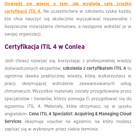
Dowiedz się więcej o tym, jak wygląda cała ścieżka
certyfikacji ITIL 4.
Na uczestnictwie w szkoleniu zyska każdy,
kto chce nauczyć się skutecznie wyszukiwać niezawodne i
bezpieczne rozwiązania chmurowe, a następnie wdrażać je w
swojej organizacji.
Certyfikacja ITIL 4 w Conlea
Jeśli chcesz rozwijać się, korzystając z profesjonalnej wiedzy
doświadczonych ekspertów,
szkolenia z certyfikatem ITIL 4
to
ogromna dawka praktycznej wiedzy, którą wykorzystasz w
pracy obejmującej wdrożenie zaawansowanych usług
chmurowych. Wszystkie materiały zostały przygotowane przez
specjalistów i trenerów, którzy pomogą Ci przygotować się do
egzaminu ITIL 4. Materiały, które otrzymasz, są w języku
angielskim.
Cena ITIL 4 Specialist: Acquiring & Managing Cloud
Services
obejmuje voucher na egzamin, na który możesz
zapisać się w wybranym przez siebie terminie.