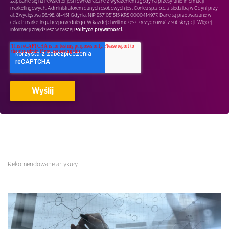
Zapisanie się na newsletter jest równoznaczne z wyrażeniem zgody na przesyłanie informacji
marketingowych. Administratorem danych osobowych jest Conlea sp.z o.o. z siedzibą w Gdyni przy
al. Zwycięstwa 96/98, 81-451 Gdynia, NIP 9571051515 KRS 0000414977. Dane są przetwarzane w
celach marketingu bezpośredniego. W każdej chwili możesz zrezygnować z subskrypcji. Więcej
informacji znajdziesz w naszej
Polityce prywatnosci.
Rekomendowane artykuły