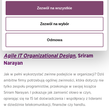
odpowiedzialności za kształtowanie strategii organizacji.
Zezwól na wszystkie
Chociaż książka ma dotyczyć zajmowania miejsca, to dla
liderów IT nie jest to czas, aby siedzieć spokojnie - konkluduje
Zezwól na wybór
w swoim stylu Schwartz.
Polskie wydanie ukaże się
nakładem wydawnictwa Helion
.
Odmowa
Książkę poleca
Radosław Gnat
.
Agile IT Organizational Design
, Sriram
Narayan
Jak w pełni wykorzystać zwinne podejście w organizacji? Dziś
ambitne firmy potrzebują ogólnej zwinności, która dotyczy nie
tylko zespołu programistów, przekonuje w swojej książce
Sriram Narayan. I pokazuje jak zamienić słowo w czyn,
opierając się na 15 lat doświadczenia i współpracy z liderami
w dziedzinie telekomunikacji, finansów czy handlu.