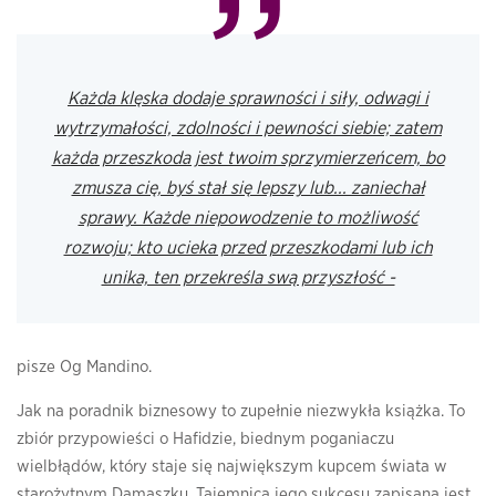
Każda klęska dodaje sprawności i siły, odwagi i
wytrzymałości, zdolności i pewności siebie; zatem
każda przeszkoda jest twoim sprzymierzeńcem, bo
zmusza cię, byś stał się lepszy lub... zaniechał
sprawy. Każde niepowodzenie to możliwość
rozwoju; kto ucieka przed przeszkodami lub ich
unika, ten przekreśla swą przyszłość -
pisze Og Mandino.
Jak na poradnik biznesowy to zupełnie niezwykła książka. To
zbiór przypowieści o Hafidzie, biednym poganiaczu
wielbłądów, który staje się największym kupcem świata w
starożytnym Damaszku. Tajemnica jego sukcesu zapisana jest