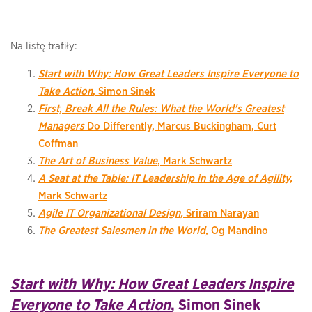
Na listę trafiły:
Start with Why: How Great Leaders Inspire Everyone to
Take Action
, Simon Sinek
First, Break All the Rules: What the World's Greatest
Managers
Do Differently, Marcus Buckingham, Curt
Coffman
The Art of Business Value
, Mark Schwartz
A Seat at the Table: IT Leadership in the Age of Agility,
Mark Schwartz
Agile IT Organizational Design,
Sriram Narayan
The Greatest Salesmen in the World,
Og Mandino
Start with Why: How Great Leaders Inspire
Everyone to Take Action
, Simon Sinek