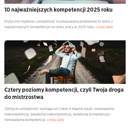
10 najważniejszych kompetencji 2025 roku
Krytyczne myślenie i umiejetność rozwiązywania problemów to jedne z
najważniejszych kompetencje na rynku pracy w 2025 roku.
czytaj dalej
Cztery poziomy kompetencji, czyli Twoja droga
do mistrzostwa
Zdobycie umiejętności wymaga od Ciebie 4 etapów nauki: nieświadoma
niekompetencja, świadoma niekompetencja, świadoma kompetencja i
nieświadoma kompetencja.
czytaj dalej