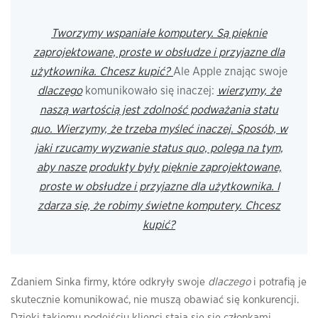
Tworzymy wspaniałe komputery. Są pięknie
zaprojektowane, proste w obsłudze i przyjazne dla
użytkownika. Chcesz kupić?
Ale Apple znając swoje
dlaczego
komunikowało się inaczej:
wierzymy, że
naszą wartością jest zdolność podważania statu
quo. Wierzymy, że trzeba myśleć inaczej. Sposób, w
jaki rzucamy wyzwanie status quo, polega na tym,
aby nasze produkty były pięknie zaprojektowane,
proste w obsłudze i przyjazne dla użytkownika. I
zdarza się, że robimy świetne komputery. Chcesz
kupić?
Zdaniem Sinka firmy, które odkryły swoje
dlaczego
i potrafią je
skutecznie komunikować, nie muszą obawiać się konkurencji.
Dzięki takiemu podejściu klienci stają się się członkami