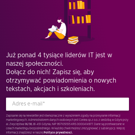
Już ponad 4 tysiące liderów IT jest w
naszej społeczności.
Dołącz do nich! Zapisz się, aby
otrzymywać powiadomienia o nowych
tekstach, akcjach i szkoleniach.
Zapisanie się na newsletter jest równoznaczne z wyrażeniem zgody na przesyłanie informacji
marketingowych. Administratorem danych osobowych jest Conlea sp.z o.o. z siedzibą w Gdyni przy
al. Zwycięstwa 96/98, 81-451 Gdynia, NIP 9571051515 KRS 0000414977. Dane są przetwarzane w
celach marketingu bezpośredniego. W każdej chwili możesz zrezygnować z subskrypcji. Więcej
informacji znajdziesz w naszej
Polityce prywatnosci.