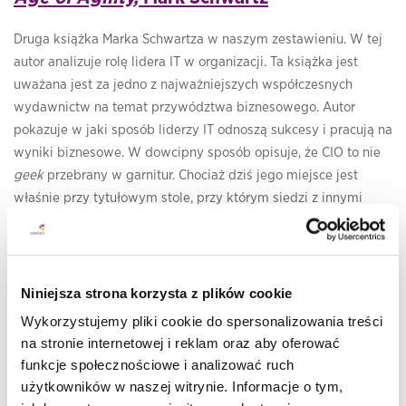
Druga książka Marka Schwartza w naszym zestawieniu. W tej
autor analizuje rolę lidera IT w organizacji. Ta książka jest
uważana jest za jedno z najważniejszych współczesnych
wydawnictw na temat przywództwa biznesowego. Autor
pokazuje w jaki sposób liderzy IT odnoszą sukcesy i pracują na
wyniki biznesowe. W dowcipny sposób opisuje, że CIO to nie
geek
przebrany w garnitur. Chociaż dziś jego miejsce jest
właśnie przy tytułowym stole, przy którym siedzi z innymi
managerami czy członkami zarządu.
Zadaniem liderów IT jest dziś inspirowanie, dodawanie
odwagi i osiąganie celów biznesowych, a nie wyłącznie rola
Niniejsza strona korzysta z plików cookie
usługowa względem innych działów. W obliczu cyfrowej
Wykorzystujemy pliki cookie do spersonalizowania treści
transformacji nie ma już miejsca na archaiczne myślenie o tym,
na stronie internetowej i reklam oraz aby oferować
że IT i biznes to odrębne silosy. Mądre organizacje wiedzą, że
funkcje społecznościowe i analizować ruch
technologia należy dziś strategicznych zasobów działalności.
użytkowników w naszej witrynie. Informacje o tym,
Agile, Lean i DevOps radykalnie zmieniły reguły gry i pokazały