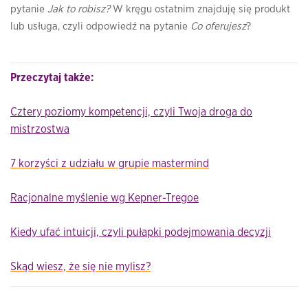
pytanie
Jak to robisz?
W kręgu ostatnim znajduję się produkt
lub usługa, czyli odpowiedź na pytanie
Co oferujesz
?
Przeczytaj także:
Cztery poziomy kompetencji, czyli Twoja droga do
mistrzostwa
7 korzyści z udziału w grupie mastermind
Racjonalne myślenie wg Kepner-Tregoe
Kiedy ufać intuicji, czyli pułapki podejmowania decyzji
Skąd wiesz, że się nie mylisz?