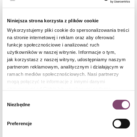
managerowie bezpieczeństwa, kierownicy, jak również jako
inżynierowie, analitycy i architekci bezpieczeństwa.
Niniejsza strona korzysta z plików cookie
Aby uzyskać ten certyfikat, należy zdać egzamin Certified in
Wykorzystujemy pliki cookie do spersonalizowania treści
Risk and Information Systems Control (CRISC), który składa się
na stronie internetowej i reklam oraz aby oferować
z czterech obszarów: IT Risk Identification, IT Risk Assessment,
funkcje społecznościowe i analizować ruch
Risk Response and Mitigation, Risk Control, Monitoring and
użytkowników w naszej witrynie. Informacje o tym,
Reporting
jak korzystasz z naszej witryny, udostępniamy naszym
partnerom reklamowym, analitycznym i działającym w
CISSP – Certified Information Systems
ramach mediów społecznościowych. Nasi partnerzy
Security Professional
mogą połączyć te informacje z innymi danymi
otrzymanymi od Ciebie lub uzyskanymi podczas
Otrzymanie certyfikatu z CISSP jest porównywane do
korzystania z ich usług. Więcej informacji znajdziesz w
Wybór
uzyskania stopnia magistra w dziedzinie bezpieczeństwa IT.
polityce cookies
.
Niezbędne
zgody
Jego posiadanie oznacza posiadanie kompetencji potrzebnych
do skutecznego projektowania, wdrażania i zarządzania
programem bezpieczeństwa cybernetycznego.
Preferencje
W skład egzaminu CISSP wchodzi osiem obszarów