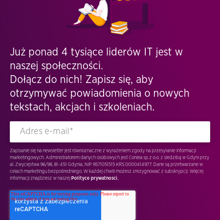
Już ponad 4 tysiące liderów IT jest w
naszej społeczności.
Dołącz do nich! Zapisz się, aby
otrzymywać powiadomienia o nowych
tekstach, akcjach i szkoleniach.
Zapisanie się na newsletter jest równoznaczne z wyrażeniem zgody na przesyłanie informacji
marketingowych. Administratorem danych osobowych jest Conlea sp.z o.o. z siedzibą w Gdyni przy
al. Zwycięstwa 96/98, 81-451 Gdynia, NIP 9571051515 KRS 0000414977. Dane są przetwarzane w
celach marketingu bezpośredniego. W każdej chwili możesz zrezygnować z subskrypcji. Więcej
informacji znajdziesz w naszej
Polityce prywatnosci.