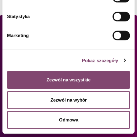
Statystyka
Marketing
Pokaż szczegóły
Zezwól na wszystkie
Już ponad 4 tysiące liderów IT jest w
Zezwól na wybór
naszej społeczności.
Dołącz do nich! Zapisz się, aby
Odmowa
otrzymywać powiadomienia o nowych
tekstach, akcjach i szkoleniach.