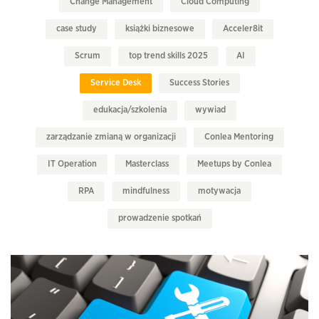
Change Management
Cloud Computing
case study
książki biznesowe
Acceler8it
Scrum
top trend skills 2025
AI
Service Desk
Success Stories
edukacja/szkolenia
wywiad
zarządzanie zmianą w organizacji
Conlea Mentoring
IT Operation
Masterclass
Meetups by Conlea
RPA
mindfulness
motywacja
prowadzenie spotkań