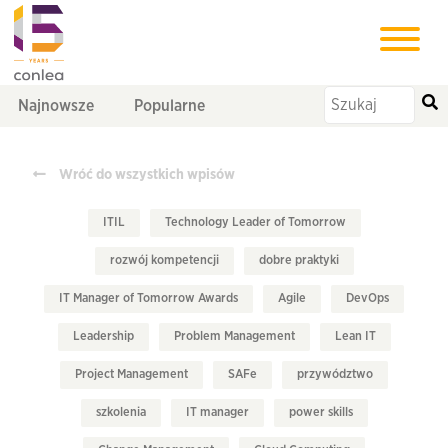
Najnowsze
Popularne
Wróć do wszystkich wpisów
ITIL
Technology Leader of Tomorrow
rozwój kompetencji
dobre praktyki
IT Manager of Tomorrow Awards
Agile
DevOps
Leadership
Problem Management
Lean IT
Project Management
SAFe
przywództwo
szkolenia
IT manager
power skills