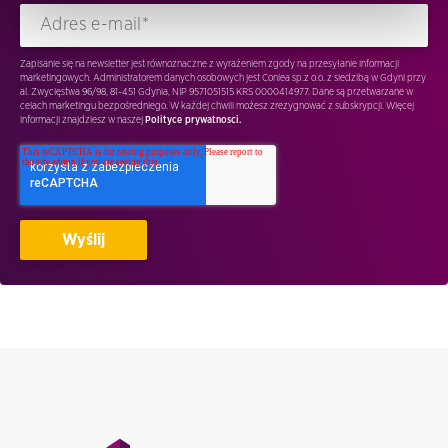
Zapisanie się na newsletter jest równoznaczne z wyrażeniem zgody na przesyłanie informacji
marketingowych. Administratorem danych osobowych jest Conlea sp.z o.o. z siedzibą w Gdyni przy
al. Zwycięstwa 96/98, 81-451 Gdynia, NIP 9571051515 KRS 0000414977. Dane są przetwarzane w
celach marketingu bezpośredniego. W każdej chwili możesz zrezygnować z subskrypcji. Więcej
informacji znajdziesz w naszej
Polityce prywatnosci.