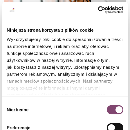
Niniejsza strona korzysta z plików cookie
Wykorzystujemy pliki cookie do spersonalizowania treści
na stronie internetowej i reklam oraz aby oferować
funkcje społecznościowe i analizować ruch
użytkowników w naszej witrynie. Informacje o tym,
7 sposobów na lepszy Service Desk
jak korzystasz z naszej witryny, udostępniamy naszym
partnerom reklamowym, analitycznym i działającym w
Co powoduje, że kontakt z Service Desk'iem może być bardziej
profesjonalny? Jakie proste zabiegi można zastosować by
ramach mediów społecznościowych. Nasi partnerzy
usprawnić codzienny kontakt z SD.
czytaj dalej
mogą połączyć te informacje z innymi danymi
otrzymanymi od Ciebie lub uzyskanymi podczas
Bartosz Kozakiewicz / 5 min czytania
korzystania z ich usług. Więcej informacji znajdziesz w
Wybór
1
polityce cookies
.
Niezbędne
zgody
Preferencje