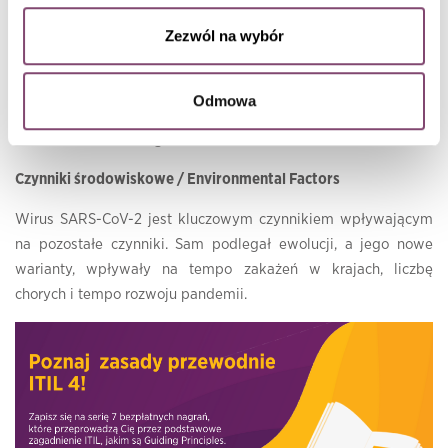
Zezwól na wybór
Organizacje muszą monitorować prawo pod kątem nowych
regulacji, które mogą mieć wpływ na świadczenie usług. Może
to oznaczać zmianę godzin pracy, wymóg noszenia masek
Odmowa
przez personel lub modyfikacji sposobu dystrybucji produktów
czy świadczenia usług.
Czynniki środowiskowe / Environmental Factors
Wirus SARS-CoV-2 jest kluczowym czynnikiem wpływającym
na pozostałe czynniki. Sam podlegał ewolucji, a jego nowe
warianty, wpływały na tempo zakażeń w krajach, liczbę
chorych i tempo rozwoju pandemii.