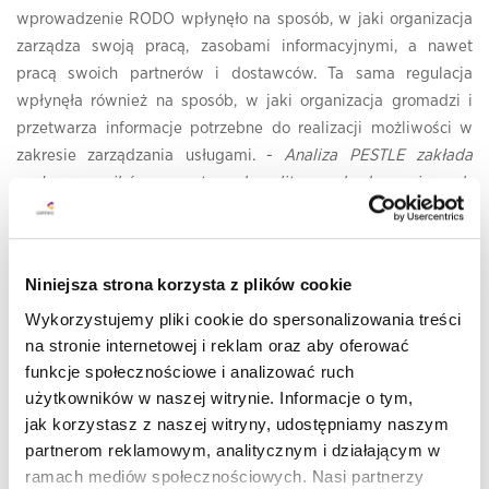
wprowadzenie RODO wpłynęło na sposób, w jaki organizacja
zarządza swoją pracą, zasobami informacyjnymi, a nawet
pracą swoich partnerów i dostawców. Ta sama regulacja
wpłynęła również na sposób, w jaki organizacja gromadzi i
przetwarza informacje potrzebne do realizacji możliwości w
zakresie zarządzania usługami. -
Analiza PESTLE zakłada
wpływ czynników zewnętrznych: politycznych, ekonomicznych,
społecznych, technologicznych, prawnych oraz
środowiskowych na każdy z czterech wymiarów świadczenia
usługi. Czynniki te wpływają jednocześnie na każdy z
Niniejsza strona korzysta z plików cookie
wymiarów świadczenia usługi, co powoduje, iż musimy o nich
Wykorzystujemy pliki cookie do spersonalizowania treści
myśleć za każdym razem gdy zmieniamy i projektujemy
na stronie internetowej i reklam oraz aby oferować
usługę
- zauważa Radosław Gnat.
funkcje społecznościowe i analizować ruch
Sześć czynników modelu PESTLE
użytkowników w naszej witrynie. Informacje o tym,
jak korzystasz z naszej witryny, udostępniamy naszym
Czynniki polityczne / Political Factors
partnerom reklamowym, analitycznym i działającym w
ramach mediów społecznościowych. Nasi partnerzy
Pandemia miał wpływ na przepisy i decyzje władzy i na