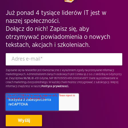
Już ponad 4 tysiące liderów IT jest w
naszej społeczności.
Dołącz do nich! Zapisz się, aby
otrzymywać powiadomienia o nowych
tekstach, akcjach i szkoleniach.
Zapisanie się na newsletter jest równoznaczne z wyrażeniem zgody na przesyłanie informacji
marketingowych. Administratorem danych osobowych jest Conlea sp.z o.o. z siedzibą w Gdyni przy
al. Zwycięstwa 96/98, 81-451 Gdynia, NIP 9571051515 KRS 0000414977. Dane są przetwarzane w
celach marketingu bezpośredniego. W każdej chwili możesz zrezygnować z subskrypcji. Więcej
informacji znajdziesz w naszej
Polityce prywatnosci.