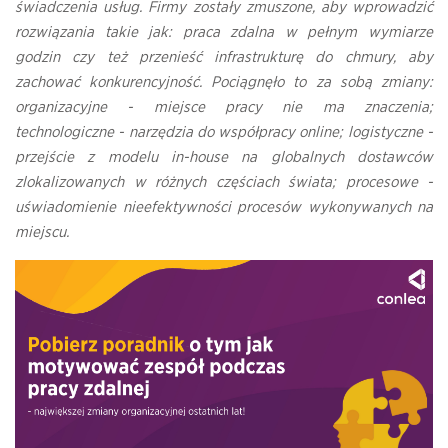
świadczenia usług. Firmy zostały zmuszone, aby wprowadzić
rozwiązania takie jak: praca zdalna w pełnym wymiarze
godzin czy też przenieść infrastrukturę do chmury, aby
zachować konkurencyjność. Pociągnęło to za sobą zmiany:
organizacyjne - miejsce pracy nie ma znaczenia;
technologiczne - narzędzia do współpracy online; logistyczne -
przejście z modelu in-house na globalnych dostawców
zlokalizowanych w różnych częściach świata; procesowe -
uświadomienie nieefektywności procesów wykonywanych na
miejscu.