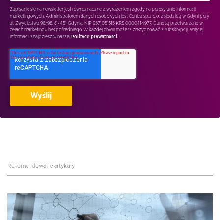
Zapisanie się na newsletter jest równoznaczne z wyrażeniem zgody na przesyłanie informacji
marketingowych. Administratorem danych osobowych jest Conlea sp.z o.o. z siedzibą w Gdyni przy
al. Zwycięstwa 96/98, 81-451 Gdynia, NIP 9571051515 KRS 0000414977. Dane są przetwarzane w
celach marketingu bezpośredniego. W każdej chwili możesz zrezygnować z subskrypcji. Więcej
informacji znajdziesz w naszej
Polityce prywatnosci.
Rekomendowane artykuły