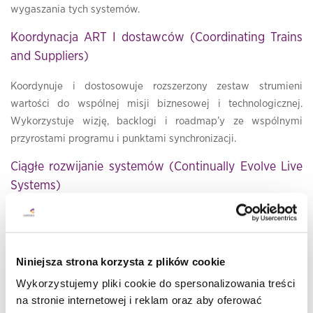
wygaszania tych systemów.
Koordynacja ART I dostawców (Coordinating Trains
and Suppliers)
Koordynuje i dostosowuje rozszerzony zestaw strumieni
wartości do wspólnej misji biznesowej i technologicznej.
Wykorzystuje wizję, backlogi i roadmap’y ze wspólnymi
przyrostami programu i punktami synchronizacji.
Ciągłe rozwijanie systemów (Continually Evolve Live
Systems)
Ten wymiar odpowiada za to, że zarówno proces rozwoju jak i
same duże systemy wspierają ciągłe dostarczanie wartości.
Kompetencje strategiczne
Niniejsza strona korzysta z plików cookie
Wykorzystujemy pliki cookie do spersonalizowania treści
Zarządzanie portfelem Lean / Lean Portfolio
na stronie internetowej i reklam oraz aby oferować
Management