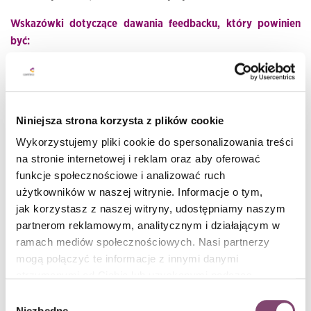
Wskazówki dotyczące dawania feedbacku, który powinien
być:
Udzielany z zamiarem pomocy w osobistym rozwoju
(ang. Helpful intention)
– czyli powinniśmy wziąć pod
uwagę potrzeby osoby, której udzielamy feedbacku,
Niniejsza strona korzysta z plików cookie
Udzielany prywatnie (ang. Given privately)
– bez
udziału innych osób
Wykorzystujemy pliki cookie do spersonalizowania treści
Opisowy i nie powinien oceniać (ang. Descriptive, not
na stronie internetowej i reklam oraz aby oferować
evaluative)
– próba oceny, w szczególności wskazującej
funkcje społecznościowe i analizować ruch
jakieś aspekty do poprawy, może budzić naturalną chęć
użytkowników w naszej witrynie. Informacje o tym,
do obrony, aby tego uniknąć lepiej opisać, co się
jak korzystasz z naszej witryny, udostępniamy naszym
partnerom reklamowym, analitycznym i działającym w
wydarzyło i jaki to miało wpływ na sytuację, projekt,
ramach mediów społecznościowych. Nasi partnerzy
inne osoby etc., przykładowo zamiast „źle,
mogą połączyć te informacje z innymi danymi
nieprofesjonalnie poprowadziłeś spotkanie” lepiej
otrzymanymi od Ciebie lub uzyskanymi podczas
powiedzieć „ponieważ nie pozwoliłeś na dyskusję w
korzystania z ich usług. Więcej informacji znajdziesz w
trakcie spotkania czułem, że nie traktujesz mnie
Wybór
polityce cookies
.
Niezbędne