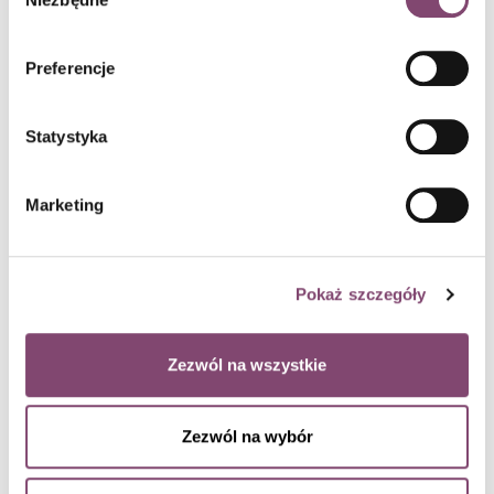
poważnie i nie liczysz się ze zdaniem swoich
zgody
współpracowników”,
Konkretny (ang. Specific)
– należy unikać ogólnych,
Preferencje
niejasnych i niejednoznacznych stwierdzeń,
Umożliwiający podjęcie konkretnych działań (ang.
Statystyka
Actionable)
– i jednocześnie takich, na które
otrzymujący feedback ma jakiś wpływ,
Oczekiwany (ang. Welcome)
– przez otrzymującego
Marketing
feedback, nie bójmy się spytać „Czy chciałbyś usłyszeć
mój feedback na temat…”,
Udzielany w odpowiednim czasie (ang. Timely)
– nie za
Pokaż szczegóły
późno (bo nikt już nie pamięta, o co chodziło) ani zbyt
szybko, w szczególności, żeby nabrać dystansu do
opisywanych wydarzeń,
Zezwól na wszystkie
Zrównoważony (ang. Balanced)
– czyli taki, w którym
dajemy zarówno pozytywny jak
Zezwól na wybór
i negatywny feedback,
Odpowiednio zrozumiany przez otrzymującego (ang.