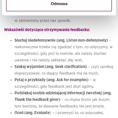
Checked and confirmed)
– warto upewnić się, czy
Odmowa
przekazaliśmy to, co chcieliśmy przekazać, i czy zostało
to zrozumiane
w zamierzony przez nas sposób.
Wskazówki dotyczące otrzymywania feedbacku:
Słuchaj niedefensywnie (ang. Listen non-defensively)
–
niekoniecznie trzeba się zgadzać z tym, co usłyszymy, w
szczególności, gdy jest to niemiłe, ale należy słuchać
uważnie i nie należy zakładać złej woli,
Szukaj wyjaśnień (ang. Seek clarification)
– czyli spróbuj
doprecyzować, co dający feedback ma na myśli,
Pytaj o przykłady (ang. Ask for examples)
– w
szczególności, gdy feedback jest zbyt ogólny,
Podziękuj osobie udzielającej informacji zwrotnej (ang.
Thank the feedback giver)
– co chyba brzmi jak truizm,
tym bardziej, że dawanie feedbacku nie jest proste,
Oceń (ang. Evaluate
) – i przemyśl to, co usłyszałeś,