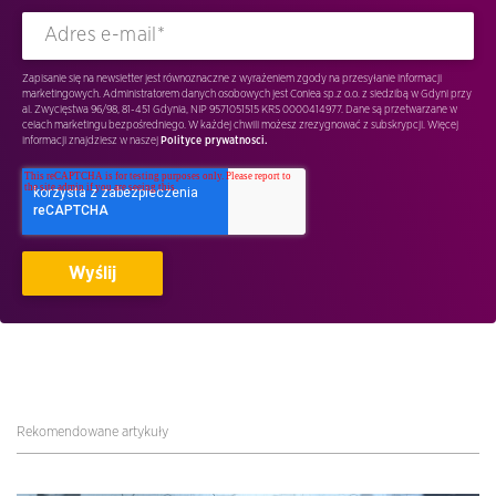
Zapisanie się na newsletter jest równoznaczne z wyrażeniem zgody na przesyłanie informacji
marketingowych. Administratorem danych osobowych jest Conlea sp.z o.o. z siedzibą w Gdyni przy
al. Zwycięstwa 96/98, 81-451 Gdynia, NIP 9571051515 KRS 0000414977. Dane są przetwarzane w
celach marketingu bezpośredniego. W każdej chwili możesz zrezygnować z subskrypcji. Więcej
informacji znajdziesz w naszej
Polityce prywatnosci.
Rekomendowane artykuły