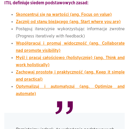
ITIL definiuje siedem podstawowych zasad:
Skoncentruj się na wartości (ang. Focus on value)
Zacznij od stanu bieżącego (ang. Start where you are)
Postępuj iteracyjnie wykorzystując informacje zwrotne
(Progress iteratively with feedback)
Współpracuj i promuj widoczność (ang. Collaborate
nad promote visibility)
Myśl i pracuj całościowo (holistycznie) (ang. Think and
work holistically)
Zachowaj prostotę i praktyczność (ang. Keep it simple
and practical)
Optymalizuj i automatyzuj (ang. Optimize and
automate)