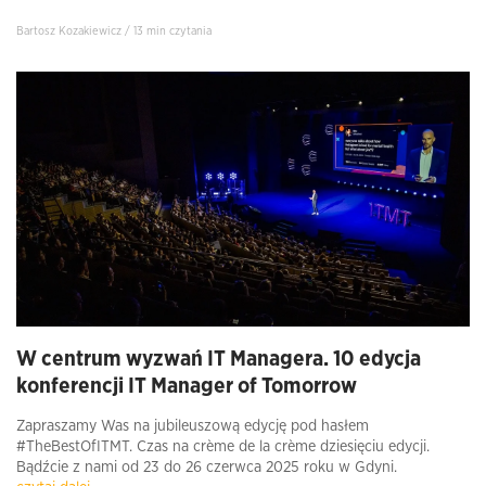
Bartosz Kozakiewicz / 13 min czytania
W centrum wyzwań IT Managera. 10 edycja
konferencji IT Manager of Tomorrow
Zapraszamy Was na jubileuszową edycję pod hasłem
#TheBestOfITMT. Czas na crème de la crème dziesięciu edycji.
Bądźcie z nami od 23 do 26 czerwca 2025 roku w Gdyni.