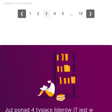
Conlea / 4 min czytania
❮
1
2
3
4
5
...
13
❯
Już ponad 4 tysiące liderów IT jest w