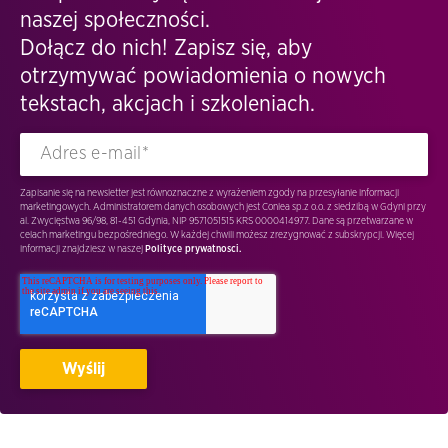
naszej społeczności.
Dołącz do nich! Zapisz się, aby
otrzymywać powiadomienia o nowych
tekstach, akcjach i szkoleniach.
Zapisanie się na newsletter jest równoznaczne z wyrażeniem zgody na przesyłanie informacji
marketingowych. Administratorem danych osobowych jest Conlea sp.z o.o. z siedzibą w Gdyni przy
al. Zwycięstwa 96/98, 81-451 Gdynia, NIP 9571051515 KRS 0000414977. Dane są przetwarzane w
celach marketingu bezpośredniego. W każdej chwili możesz zrezygnować z subskrypcji. Więcej
informacji znajdziesz w naszej
Polityce prywatnosci.