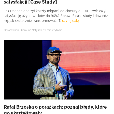
satysfakcji [Case Study]
Jak Danone obniżył koszty migracji do chmury o 50% i zwiększył
satysfakcję użytkowników do 96%? Sprawdź case study i dowiedz
się, jak skutecznie transformować IT.
czytaj dalej
Opracowanie: Karolina Matysek / 9 min czytania
Rafał Brzoska o porażkach: poznaj błędy, które
go ukształtowały