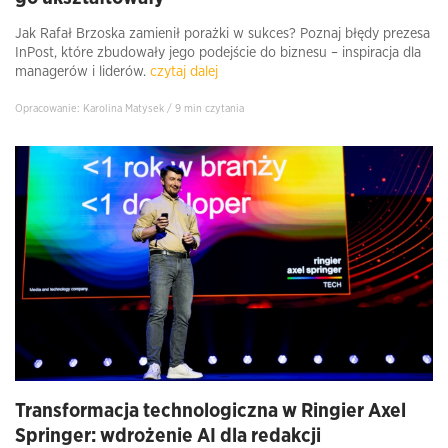
Jak Rafał Brzoska zamienił porażki w sukces? Poznaj błędy prezesa
InPost, które zbudowały jego podejście do biznesu – inspiracja dla
managerów i liderów.
czytaj dalej
Opracowanie: Karolina Matysek / 9 min czytania
Transformacja technologiczna w Ringier Axel
Springer: wdrożenie AI dla redakcji