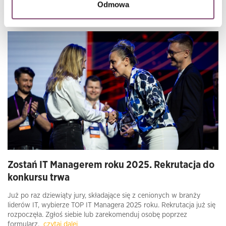
Odmowa
Małgorzata Burdeńska / 8 min czytania
Zostań IT Managerem roku 2025. Rekrutacja do
konkursu trwa
Już po raz dziewiąty jury, składające się z cenionych w branży
liderów IT, wybierze TOP IT Managera 2025 roku. Rekrutacja już się
rozpoczęła. Zgłoś siebie lub zarekomenduj osobę poprzez
formularz.
czytaj dalej