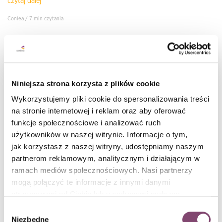
czytaj dalej
Conlea / 7 min czytania
Niniejsza strona korzysta z plików cookie
Wykorzystujemy pliki cookie do spersonalizowania treści
na stronie internetowej i reklam oraz aby oferować
funkcje społecznościowe i analizować ruch
użytkowników w naszej witrynie. Informacje o tym,
jak korzystasz z naszej witryny, udostępniamy naszym
partnerom reklamowym, analitycznym i działającym w
Rola lidera IT w zarządzaniu zmianą: Jak
ramach mediów społecznościowych. Nasi partnerzy
skutecznie przewodzić zespołowi przez proces
mogą połączyć te informacje z innymi danymi
zmian?
otrzymanymi od Ciebie lub uzyskanymi podczas
korzystania z ich usług. Więcej informacji znajdziesz w
Wybór
Inspirując się podejściem Johna Kottera do zarządzania zmianą,
polityce cookies
.
Niezbędne
zgody
przyjrzyjmy się, jakie kompetencje powinien posiadać lider IT, aby