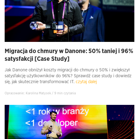
Migracja do chmury w Danone: 50% taniej i 96%
satysfakcji [Case Study]
Jak Danone obniżył koszty migracji do chmury o 50% i zwiększył
satysfakcję użytkowników do 96%? Sprawdź case study i dowiedz
się, jak skutecznie transformować IT.
czytaj dalej
Opracowanie: Karolina Matysek / 9 min czytania