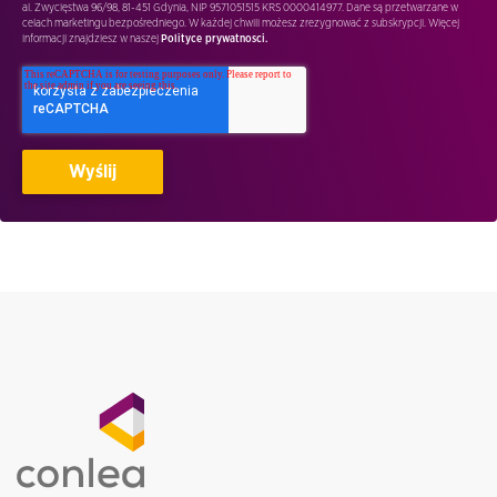
al. Zwycięstwa 96/98, 81-451 Gdynia, NIP 9571051515 KRS 0000414977. Dane są przetwarzane w
celach marketingu bezpośredniego. W każdej chwili możesz zrezygnować z subskrypcji. Więcej
informacji znajdziesz w naszej
Polityce prywatnosci.