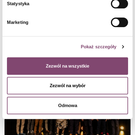
Statystyka
Marketing
Wybrano IT Managera roku 2023
Środowisko IT przyznało coroczne nagrody w konkursie IT
Manager of Tomorrow Awards. Tytuł Managera IT roku 2023
Pokaż szczegóły
otrzymał Łukasz Niedzwiedzki @ Softserve.
czytaj dalej
Conlea / 10 min czytania
Zezwól na wszystkie
Zezwól na wybór
Odmowa