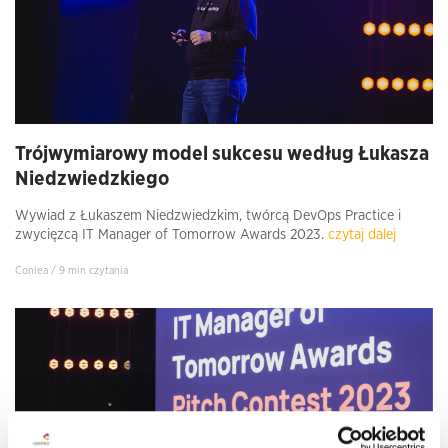
Trójwymiarowy model sukcesu według Łukasza
Niedzwiedzkiego
Wywiad z Łukaszem Niedzwiedzkim, twórcą DevOps Practice i
zwycięzcą IT Manager of Tomorrow Awards 2023.
czytaj dalej
Conlea / 9 min czytania