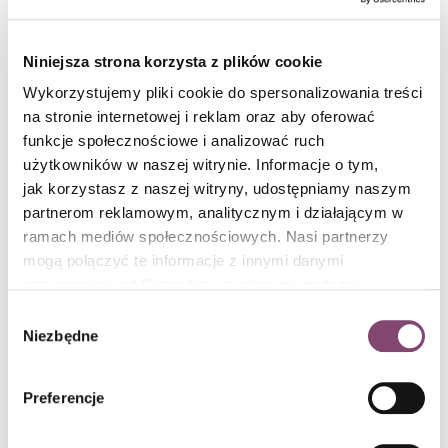
Niniejsza strona korzysta z plików cookie
Wykorzystujemy pliki cookie do spersonalizowania treści
na stronie internetowej i reklam oraz aby oferować
Rozpoczynają się igrzyska dla Managerów IT
funkcje społecznościowe i analizować ruch
Trwa rekrutacja do ITMT Awards 2024. To jedyny w skali kraju
użytkowników w naszej witrynie. Informacje o tym,
konkurs dla managerów IT, odpowiedzialnych za transformacje w
jak korzystasz z naszej witryny, udostępniamy naszym
swoich firmach. Zgłoś swój udział.
czytaj dalej
partnerom reklamowym, analitycznym i działającym w
ramach mediów społecznościowych. Nasi partnerzy
Conlea / 5 min czytania
mogą połączyć te informacje z innymi danymi
otrzymanymi od Ciebie lub uzyskanymi podczas
korzystania z ich usług. Więcej informacji znajdziesz w
Wybór
polityce cookies
.
Niezbędne
zgody
Preferencje