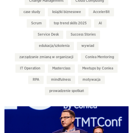
Change Management
Cloud Computing
case study
książki biznesowe
Acceler8it
Scrum
top trend skills 2025
AI
Service Desk
Success Stories
edukacja/szkolenia
wywiad
zarządzanie zmianą w organizacji
Conlea Mentoring
IT Operation
Masterclass
Meetups by Conlea
RPA
mindfulness
motywacja
prowadzenie spotkań