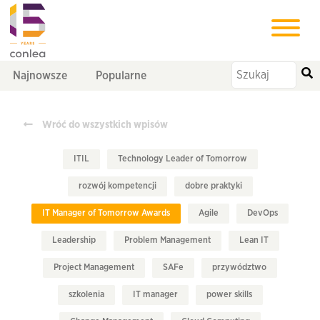
Najnowsze
Popularne
Wróć do wszystkich wpisów
ITIL
Technology Leader of Tomorrow
rozwój kompetencji
dobre praktyki
IT Manager of Tomorrow Awards
Agile
DevOps
Leadership
Problem Management
Lean IT
Project Management
SAFe
przywództwo
szkolenia
IT manager
power skills