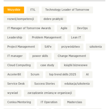
Wszystkie
ITIL
Technology Leader of Tomorrow
rozwój kompetencji
dobre praktyki
IT Manager of Tomorrow Awards
Agile
DevOps
Leadership
Problem Management
Lean IT
Project Management
SAFe
przywództwo
szkolenia
IT manager
power skills
Change Management
Cloud Computing
case study
książki biznesowe
Acceler8it
Scrum
top trend skills 2025
AI
Service Desk
Success Stories
edukacja/szkolenia
wywiad
zarządzanie zmianą w organizacji
Conlea Mentoring
IT Operation
Masterclass