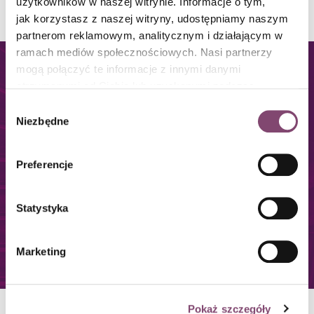
użytkowników w naszej witrynie. Informacje o tym,
CONLEA / 6 min czytania
jak korzystasz z naszej witryny, udostępniamy naszym
partnerom reklamowym, analitycznym i działającym w
ramach mediów społecznościowych. Nasi partnerzy
mogą połączyć te informacje z innymi danymi
Pobierz schemat czterech
otrzymanymi od Ciebie lub uzyskanymi podczas
korzystania z ich usług. Więcej informacji znajdziesz w
poziomów kompetencji, który
Wybór
polityce cookies
.
Niezbędne
zgody
pomoże Ci efektywnie zaplanować
ścieżkę swojego rozwoju.
Preferencje
Model czterech poziomów kompetencji wyjaśnia, jak przebiega
proces uczenia się.
Statystyka
Pobierz pdf
Marketing
Pokaż szczegóły