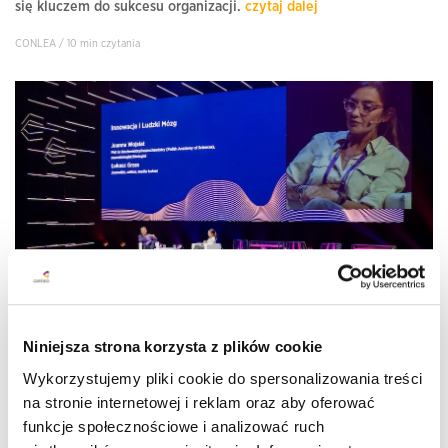
się kluczem do sukcesu organizacji.
czytaj dalej
CONLEA / 10 min czytania
Joanna Wojsiat: Jak dbać o mózg w erze stresu?
Niniejsza strona korzysta z plików cookie
Wykorzystujemy pliki cookie do spersonalizowania treści
Joanna Wojsiat, neurobiolożka opowiada jak styl życia, sen i ruch
wpływają na odporność emocjonalną i zdrowie mózgu liderów IT.
na stronie internetowej i reklam oraz aby oferować
Przeczytaj wpis.
czytaj dalej
funkcje społecznościowe i analizować ruch