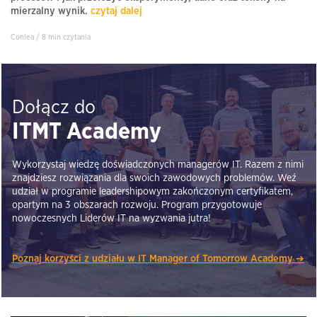
mierzalny wynik.
czytaj dalej
Conlea / 8 min czytania
Dołącz do
ITMT Academy
Wykorzystaj wiedzę doświadczonych managerów IT. Razem z nimi
znajdziesz rozwiązania dla swoich zawodowych problemów. Weź
udział w programie leadershipowym zakończonym certyfikatem,
opartym na 3 obszarach rozwoju. Program przygotowuje
nowoczesnych Liderów IT na wyzwania jutra!
Poznaj korzyści z udziału w IT Manager of Tomorrow Academy ➔