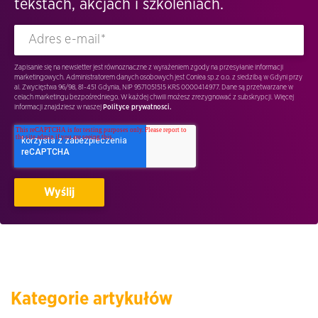
tekstach, akcjach i szkoleniach.
Zapisanie się na newsletter jest równoznaczne z wyrażeniem zgody na przesyłanie informacji
marketingowych. Administratorem danych osobowych jest Conlea sp.z o.o. z siedzibą w Gdyni przy
al. Zwycięstwa 96/98, 81-451 Gdynia, NIP 9571051515 KRS 0000414977. Dane są przetwarzane w
celach marketingu bezpośredniego. W każdej chwili możesz zrezygnować z subskrypcji. Więcej
informacji znajdziesz w naszej
Polityce prywatnosci.
Kategorie artykułów