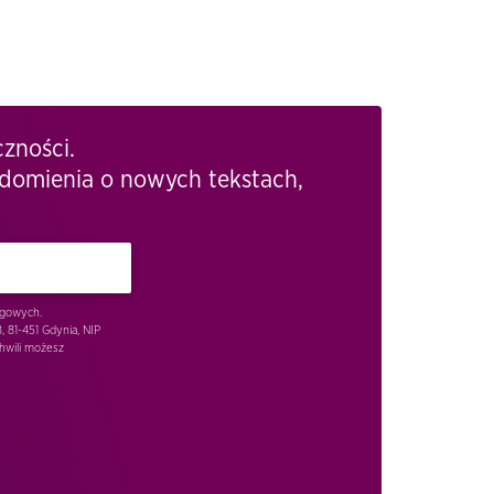
czności.
adomienia o nowych tekstach,
ngowych.
 81-451 Gdynia, NIP
hwili możesz