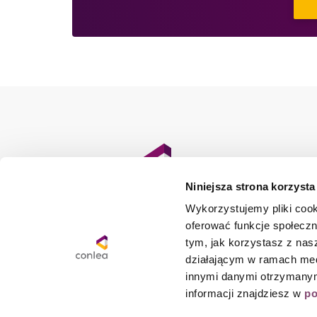
Niniejsza strona korzysta
Wykorzystujemy pliki cooki
oferować funkcje społeczn
W Conlea oferujemy managerom i
tym, jak korzystasz z na
managerkom IT, wachlarz możliwości rozwoju.
działającym w ramach med
Od meet-upów i programów rozwojowych po
innymi danymi otrzymanymi
konferencje i certyfikowane szkolenia.
informacji znajdziesz w
po