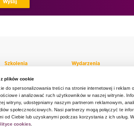
Szkolenia
Wydarzenia
ITIL 4
IT Manager of Tomorrow
 z plików cookie
DevOps
IT Manager of Tomorrow
e do spersonalizowania treści na stronie internetowej i reklam 
Awards
ościowe i analizować ruch użytkowników w naszej witrynie. Inf
Kepner Tregoe
ACCELER8IT
szej witryny, udostępniamy naszym partnerom reklamowym, anal
Agile
iów społecznościowych. Nasi partnerzy mogą połączyć te info
Skill Day Webinar
SAFe
 od Ciebie lub uzyskanymi podczas korzystania z ich usług. W
lityce cookies
.