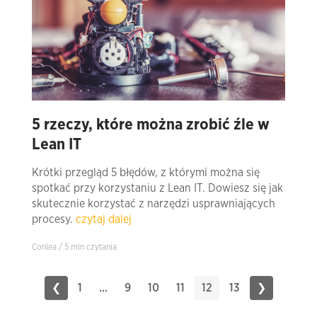
5 rzeczy, które można zrobić źle w
Lean IT
Krótki przegląd 5 błędów, z którymi można się
spotkać przy korzystaniu z Lean IT. Dowiesz się jak
skutecznie korzystać z narzędzi usprawniających
procesy.
czytaj dalej
Conlea / 5 min czytania
❮
1
...
9
10
11
12
13
❯