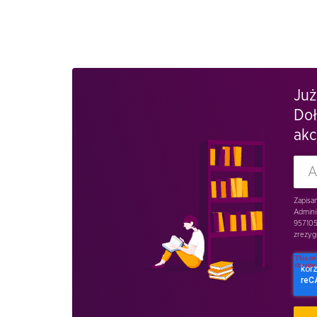
Już
Doł
akc
Zapisa
Admini
957105
zrezygn