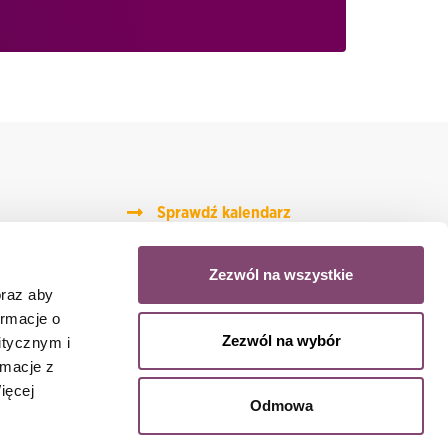
Sprawdź kalendarz
szkoleń
Zapisz się na Meetups
Zezwól na wszystkie
by Conlea
oraz aby
ormacje o
Zezwól na wybór
itycznym i
rmacje z
ięcej
Odmowa