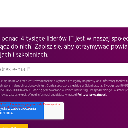
 ponad 4 tysiące liderów IT jest w naszej społe
ącz do nich! Zapisz się, aby otrzymywać powi
jach i szkoleniach.
nie się na newsletter jest równoznaczne z wyrażeniem zgody na przesyłanie informacji marketi
stratorem danych osobowych jest Conlea sp.z o.o. z siedzibą w Gdyni przy al. Zwycięstwa 96/98,
1515 KRS 0000414977. Dane są przetwarzane w celach marketingu bezpośredniego. W każdej c
ować z subskrypcji. Więcej informacji znajdziesz w naszej
Polityce prywatnosci.